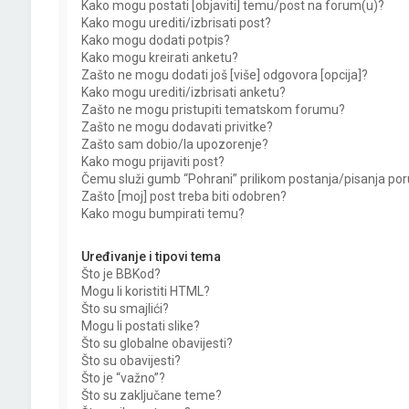
Kako mogu postati [objaviti] temu/post na forum(u)?
Kako mogu urediti/izbrisati post?
Kako mogu dodati potpis?
Kako mogu kreirati anketu?
Zašto ne mogu dodati još [više] odgovora [opcija]?
Kako mogu urediti/izbrisati anketu?
Zašto ne mogu pristupiti tematskom forumu?
Zašto ne mogu dodavati privitke?
Zašto sam dobio/la upozorenje?
Kako mogu prijaviti post?
Čemu služi gumb “Pohrani” prilikom postanja/pisanja por
Zašto [moj] post treba biti odobren?
Kako mogu bumpirati temu?
Uređivanje i tipovi tema
Što je BBKod?
Mogu li koristiti HTML?
Što su smajlići?
Mogu li postati slike?
Što su globalne obavijesti?
Što su obavijesti?
Što je “važno”?
Što su zaključane teme?