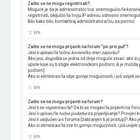
Zašto se ne mogu registrirati?
Moguće je da je administrator/ica: onemogućio/la korisnič
registrirati, isključio/la tvoju IP adresu odnosno onemoguć
Bilo kako bilo, kontaktiraj administratora/icu za pomoć.
Vrh
Zašto se ne mogu prijaviti na forum “po prvi put”?
Jesi li upisao/la točno
korisničko ime
i
zaporku
?
Ako jesi, dogodila se jedna od dvije moguće stvari: ako si
upute koje su ti stigle elektroničkom poštom; ili je možda p
poštom].
Ako si eliminirao/la obje gornje mogućnosti, i još uvijek se
Vrh
Zašto se ne mogu prijaviti na forum?
Jesi li se
registrirao/la
? Da bi se mogao/la prijaviti na foru
Jesi li upisao/la
točne podatke
za prijavljivanje? Provjeri 
Jesi li
isključen/a
s foruma [zabranjen ti je pristup]? Ako je
Ako si eliminirao/la sve tri gornje mogućnosti, i još uvijek
Vrh