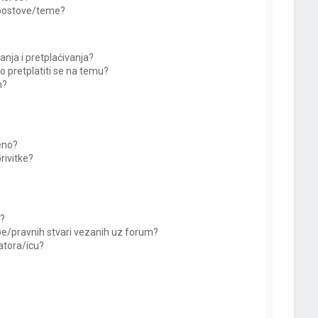
 postove/teme?
anja i pretplaćivanja?
 pretplatiti se na temu?
m?
eno?
rivitke?
?
be/pravnih stvari vezanih uz forum?
atora/icu?