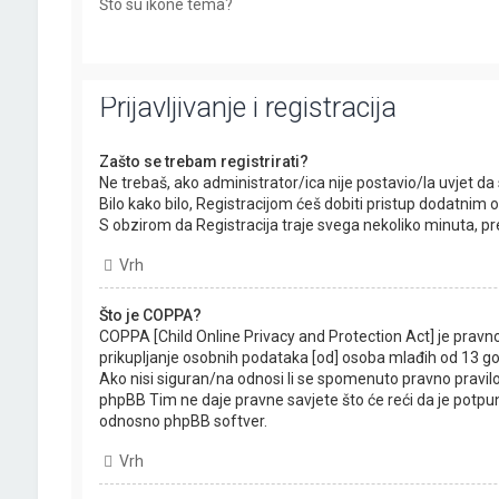
Što su ikone tema?
Prijavljivanje i registracija
Zašto se trebam registrirati?
Ne trebaš, ako administrator/ica nije postavio/la uvjet 
Bilo kako bilo, Registracijom ćeš dobiti pristup dodatnim 
S obzirom da Registracija traje svega nekoliko minuta, prepo
Vrh
Što je COPPA?
COPPA [Child Online Privacy and Protection Act] je pravno
prikupljanje osobnih podataka [od] osoba mlađih od 13 go
Ako nisi siguran/na odnosi li se spomenuto pravno pravilo
phpBB Tim ne daje pravne savjete što će reći da je potpu
odnosno phpBB softver.
Vrh