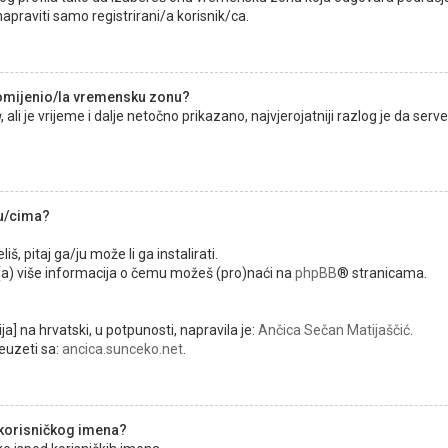
praviti samo registrirani/a korisnik/ca.
romijenio/la vremensku zonu?
u
, ali je vrijeme i dalje netočno prikazano, najvjerojatniji razlog je da se
ku/cima?
liš, pitaj ga/ju može li ga instalirati.
i (a) više informacija o čemu možeš (pro)naći na
phpBB
® stranicama.
a] na hrvatski, u potpunosti, napravila je:
Ančica Sečan Matijaščić
.
euzeti sa:
ancica.sunceko.net
.
g korisničkog imena?