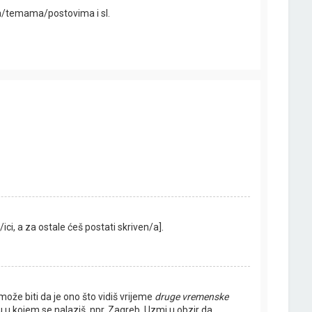
ima/temama/postovima i sl.
ici, a za ostale ćeš postati skriven/a].
ože biti da je ono što vidiš vrijeme
druge vremenske
 u kojem se nalaziš, npr. Zagreb. Uzmi u obzir da