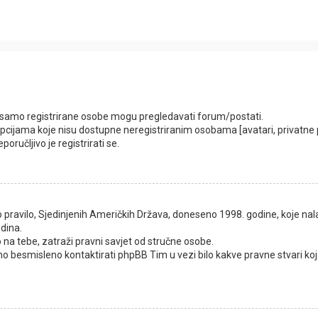
da samo registrirane osobe mogu pregledavati forum/postati.
opcijama koje nisu dostupne neregistriranim osobama [avatari, privatne po
ručljivo je registrirati se.
 pravilo, Sjedinjenih Američkih Država, doneseno 1998. godine, koje nala
dina.
 na tebe, zatraži pravni savjet od stručne osobe.
no besmisleno kontaktirati phpBB Tim u vezi bilo kakve pravne stvari k