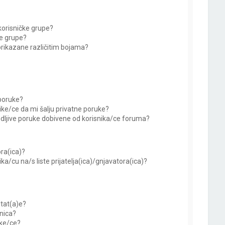
orisničke grupe?
e grupe?
prikazane različitim bojama?
 poruke?
ke/ce da mi šalju privatne poruke?
dljive poruke dobivene od korisnika/ce foruma?
ora(ica)?
ka/cu na/s liste prijatelja(ica)/gnjavatora(ica)?
ltat(a)e?
anica?
ike/ce?