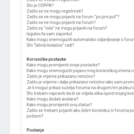
Što je COPPA?
Zašto se ne mogu registrirati?
Zašto se ne mogu prijaviti na forum “po prvi put”?
Zašto se ne mogu prijaviti na forum?
Zašto se “više” ne mogu prijaviti na forum?
Izgubio/la sam zaporku!
Kako mogu onemogućiti automatsko odjavljivanje s for
Što “Izbriši kolačiće” radi?
Korisničke postavke
Kako mogu promijeniti svoje postavke?
Kako mogu onemogućiti pojavu mog korisničkog imena na
Zašto je vrijeme prikazano netočno?
Zašto je vrijeme i dalje prikazano netočno iako sam pro
Je li moguć prikaz sučelja foruma na drugom/im jeziku/
Što trebam napraviti da bi se vidjela slika ispod mojeg ko
Kako mogu dodati avatara?
Kako mogu promijeniti svoj status?
Zašto se trebam prijaviti ako želim korisniku/ci foruma p
poštom?
Postanje