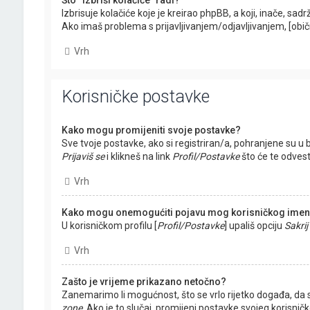
Što “Izbriši kolačiće” radi?
Izbrisuje kolačiće koje je kreirao phpBB, a koji, inače, 
Ako imaš problema s prijavljivanjem/odjavljivanjem, [obič
Vrh
Korisničke postavke
Kako mogu promijeniti svoje postavke?
Sve tvoje postavke, ako si registriran/a, pohranjene su u b
Prijaviš se
i klikneš na link
Profil/Postavke
što će te odvest
Vrh
Kako mogu onemogućiti pojavu mog korisničkog imena
U korisničkom profilu [
Profil/Postavke
] upališ opciju
Sakrij
Vrh
Zašto je vrijeme prikazano netočno?
Zanemarimo li mogućnost, što se vrlo rijetko događa, da s
zone
. Ako je to slučaj, promijeni postavke svojeg korisn