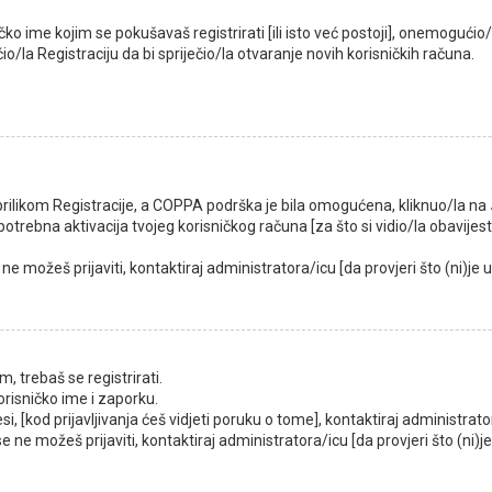
ko ime kojim se pokušavaš registrirati [ili isto već postoji], onemoguć
io/la Registraciju da bi spriječio/la otvaranje novih korisničkih računa.
 prilikom Registracije, a COPPA podrška je bila omogućena, kliknuo/la na
otrebna aktivacija tvojeg korisničkog računa [za što si vidio/la obavijest il
 ne možeš prijaviti, kontaktiraj administratora/icu [da provjeri što (ni)je
m, trebaš se registrirati.
korisničko ime i zaporku.
si, [kod prijavljivanja ćeš vidjeti poruku o tome], kontaktiraj administrato
 se ne možeš prijaviti, kontaktiraj administratora/icu [da provjeri što (ni)