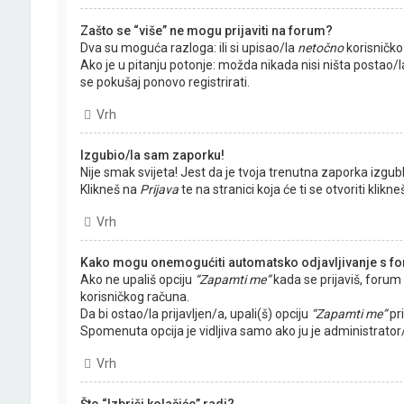
Zašto se “više” ne mogu prijaviti na forum?
Dva su moguća razloga: ili si upisao/la
netočno
korisničko 
Ako je u pitanju potonje: možda nikada nisi ništa postao/la
se pokušaj ponovo registrirati.
Vrh
Izgubio/la sam zaporku!
Nije smak svijeta! Jest da je tvoja trenutna zaporka izgublj
Klikneš na
Prijava
te na stranici koja će ti se otvoriti klikn
Vrh
Kako mogu onemogućiti automatsko odjavljivanje s f
Ako ne upališ opciju
“Zapamti me”
kada se prijaviš, forum
korisničkog računa.
Da bi ostao/la prijavljen/a, upali(š) opciju
“Zapamti me”
pri
Spomenuta opcija je vidljiva samo ako ju je administrator
Vrh