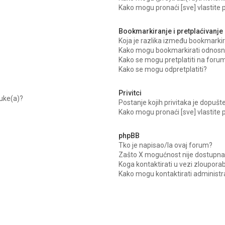
Kako mogu pronaći [sve] vlastite
Bookmarkiranje i pretplaćivanje
Koja je razlika između bookmarkir
Kako mogu bookmarkirati odnosno
Kako se mogu pretplatiti na foru
Kako se mogu odpretplatiti?
Privitci
uke(a)?
Postanje kojih privitaka je dopušt
Kako mogu pronaći [sve] vlastite p
phpBB
Tko je napisao/la ovaj forum?
Zašto X mogućnost nije dostupna
Koga kontaktirati u vezi zloupora
Kako mogu kontaktirati administr