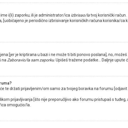
ime i(li) zaporku; ili je administrator/ica
izbrisao/la
tvoj korisnički račun.
, [uobičajeno je periodično izbrisivanje korisničkih računa korisnika/ca ko
ena [jer je kriptirana u bazi i ne može ti biti ponovo poslana], no, možeš 
eš na
Zaboravio/la sam zaporku
. Upišeš tražene podatke... Daljnje upute 
oruma?
 će te držati prijavljenim/om samo za tvojeg boravka na forumu [odjavit
likom prijavljivanja [što nije preporučljivo ako forumu pristupaš s tuđeg,
/ica omogućio/la.