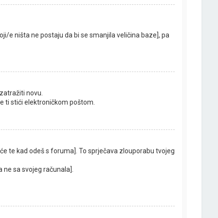
ji/e ništa ne postaju da bi se smanjila veličina baze], pa
zatražiti novu.
će ti stići elektroničkom poštom.
 će te kad odeš s foruma]. To sprječava zlouporabu tvojeg
 a ne sa svojeg računala].