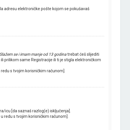
io/la adresu elektroničke pošte kojom se pokušavaš
Slažem se i imam manje od 13 godina
trebat ćeš slijediti
i prilikom same Registracije ili ti je stigla elektroničkom
 u redu s tvojim korisničkim računom].
ra/icu [da saznaš razlog(e) isključenja].
je u redu s tvojim korisničkim računom].