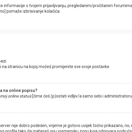
sadrže informacije o tvojem prijavljivanju, pregledanim/pročitanim forum
no] pomaže izbrisivanje kolačića.
azi.
i na stranicu na kojoj možeš promijenite sve svoje postavke.
 na online popisu?
 moj online status
[čime ćeš (p)ostati vidljiv/a samo sebi i administratoru/
erver nije dobro podešen, vrijeme je gotovo uvijek točno prikazano, no, m
ičkog profila tako da izabereš onu vremensku zonu koja odgovara području