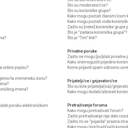
Što su moderatori/ce?
Što su korisničke grupe?
Kako mogu postati članom/icom k
Kako mogu postati vođa korisničk
Zašto su [neke] korisničke grupe 
Što je “zadana korisnička grupa”?
uma?
Što je “Tim” link?
Privatne poruke
Zašto ne mogu [po]slati privatne
Kako onemogućiti pojedine korisni
 online popisu?
Kome prijaviti spam odnosno uvre
mijenio/la vremensku zonu?
Prijatelji/ce i gnjavatori/ce
cima?
Što su liste prijatelja(ica)/gnjavat
risničkog imena?
Kako mogu dodati/izbrisati korisni
Pretraživanje foruma
oslati poruku elektroničkom
Kako mogu pretraživati forum?
Zašto pretraživanje nije dalo rezu
Zašto mi se “pojavila” prazna str
Kako mogu (pre)traži(va)ti korisn