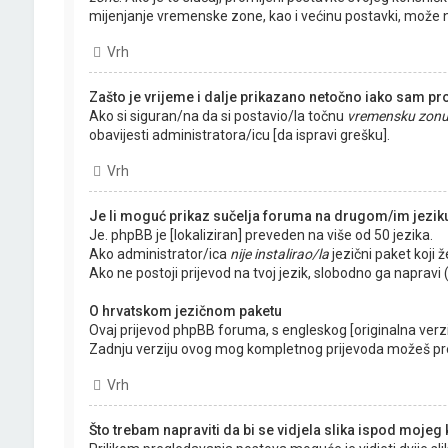
mijenjanje vremenske zone, kao i većinu postavki, može na
Vrh
Zašto je vrijeme i dalje prikazano netočno iako sam p
Ako si siguran/na da si postavio/la točnu
vremensku zon
obavijesti administratora/icu [da ispravi grešku].
Vrh
Je li moguć prikaz sučelja foruma na drugom/im jezi
Je. phpBB je [lokaliziran] preveden na više od 50 jezika.
Ako administrator/ica
nije instalirao/la
jezični paket koji že
Ako ne postoji prijevod na tvoj jezik, slobodno ga naprav
O hrvatskom jezičnom paketu
Ovaj prijevod phpBB foruma, s engleskog [originalna verzij
Zadnju verziju ovog mog kompletnog prijevoda možeš pr
Vrh
Što trebam napraviti da bi se vidjela slika ispod moje