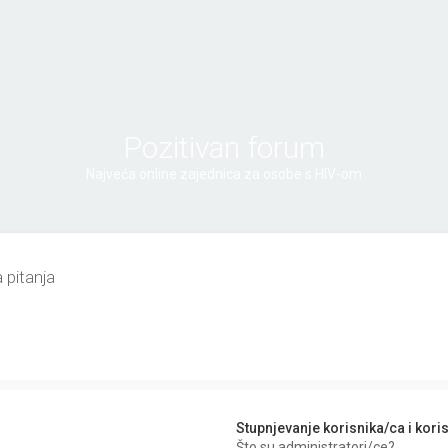
Pozitivan forum
Najveća online zajednica za osobe s HIV-om
 pitanja
Stupnjevanje korisnika/ca i kori
Što su administratori/ce?