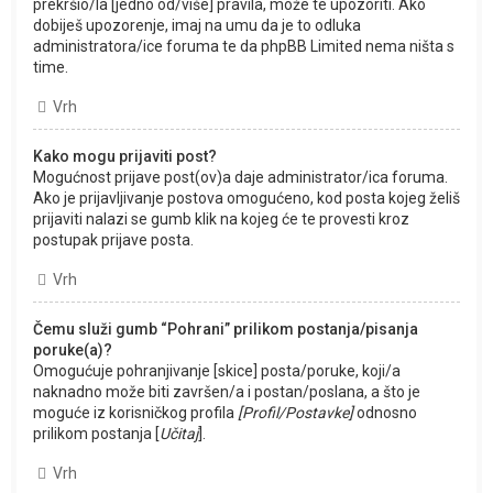
prekršio/la [jedno od/više] pravila, može te upozoriti. Ako
dobiješ upozorenje, imaj na umu da je to odluka
administratora/ice foruma te da phpBB Limited nema ništa s
time.
Vrh
Kako mogu prijaviti post?
Mogućnost prijave post(ov)a daje administrator/ica foruma.
Ako je prijavljivanje postova omogućeno, kod posta kojeg želiš
prijaviti nalazi se gumb klik na kojeg će te provesti kroz
postupak prijave posta.
Vrh
Čemu služi gumb “Pohrani” prilikom postanja/pisanja
poruke(a)?
Omogućuje pohranjivanje [skice] posta/poruke, koji/a
naknadno može biti završen/a i postan/poslana, a što je
moguće iz korisničkog profila
[Profil/Postavke]
odnosno
prilikom postanja [
Učitaj
].
Vrh