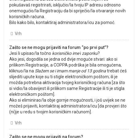
pokušavaš registrirati, isključio/la tvoju IP adresu odnosno
onemogućio/la Registraciju da bi spriječio/la otvaranje novih
korisničkih računa.
Bilo kako bilo, kontaktiraj administratora/icu za pomoć.
Vrh
Zašto se ne mogu prijaviti na forum “po prvi put”?
Jesi li upisao/la točno
korisničko ime
i
zaporku
?
Ako jesi, dogodila se jedna od dvije moguće stvari: ako si
prilikom Registracije, a COPPA podrška je bila omogućena,
kliknuo/la na
Slažem se i imam manje od 13 godina
trebat ćeš
slijediti upute koje su ti stigle elektroničkom poštom; ili je
možda potrebna aktivacija tvojeg korisničkog računa [za što
si vidio/la obavijest ili prilikom same Registracije ili ti je stigla
elektroničkom poštom].
Ako si eliminirao/la obje gornje mogućnosti, i još uvijek se ne
možeš prijaviti, kontaktiraj administratora/icu [da provjeri što
(ni)je u redu s tvojim korisničkim računom].
Vrh
Zašto se ne mogu prijaviti na forum?