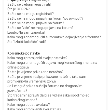
ž
Zašto se trebam registrirati?
Što je COPPA?
n
Zašto se ne mogu registrirati?
i
Zašto se ne mogu prijaviti na forum “po prvi put”?
Zašto se ne mogu prijaviti na forum?
k
Zašto se “više” ne mogu prijaviti na forum?
Izgubio/la sam zaporku!
Kako mogu onemogućiti automatsko odjavljivanje s foruma?
Što “Izbriši kolačiće” radi?
Korisničke postavke
Kako mogu promijeniti svoje postavke?
Kako mogu onemogućiti pojavu mog korisničkog imena na
online popisu?
Zašto je vrijeme prikazano netočno?
Zašto je vrijeme i dalje prikazano netočno iako sam
promijenio/la vremensku zonu?
Je li moguć prikaz sučelja foruma na drugom/im
jeziku/cima?
Što trebam napraviti da bi se vidjela slika ispod mojeg
korisničkog imena?
Kako mogu dodati avatara?
Kako mogu promijeniti svoj status?