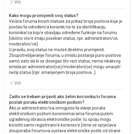
Vrh
Kako mogu promijeniti svoj status?
Većina foruma koristi statuse za prikaz broja postova koje je
postao/la određeni/a korisnik/ca te za identifikaciju
korisnika/ca koji/e obavljaju određene funkcije na forumu
[obično oni/e imaju poseban status, npr. administratori/ce,
moderatori/ce].
U pravilu, svoj status ne možeš direktno promijeniti.
Zloupotrebljavanje foruma, u smislu postanja puno postova
samo zato da bi se dosegao što veći status, nema nikakvog
smisla jer administratori(ce)/moderatori(ce) mogu
smanjiti
nečiji status [npr. smanjenjem broja postova...].
Vrh
Zašto se trebam prijaviti ako želim korisniku/ci foruma
poslati poruku elektroničkom poštom?
Ako je administrator/ica omogućio/la slanje poruka
elektroničkom poštom korisnicima/ama foruma putem
ugrađenog obrasca elektroničke pošte: tu opciju mogu
koristiti samo registrirani/e korisnici/e [čime se sprječava
zlouporaba forumova sustava elektroničke pošte od strane