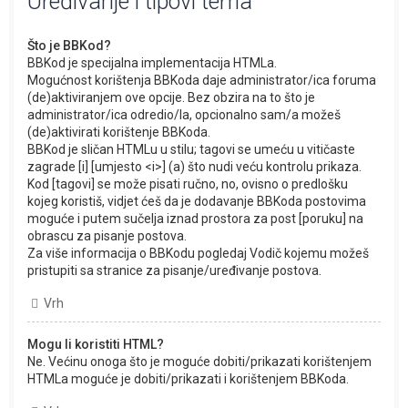
Uređivanje i tipovi tema
Što je BBKod?
BBKod je specijalna implementacija HTMLa.
Mogućnost korištenja BBKoda daje administrator/ica foruma
(de)aktiviranjem ove opcije. Bez obzira na to što je
administrator/ica odredio/la, opcionalno sam/a možeš
(de)aktivirati korištenje BBKoda.
BBKod je sličan HTMLu u stilu; tagovi se umeću u vitičaste
zagrade [i] [umjesto <i>] (a) što nudi veću kontrolu prikaza.
Kod [tagovi] se može pisati ručno, no, ovisno o predlošku
kojeg koristiš, vidjet ćeš da je dodavanje BBKoda postovima
moguće i putem sučelja iznad prostora za post [poruku] na
obrascu za pisanje postova.
Za više informacija o BBKodu pogledaj Vodič kojemu možeš
pristupiti sa stranice za pisanje/uređivanje postova.
Vrh
Mogu li koristiti HTML?
Ne. Većinu onoga što je moguće dobiti/prikazati korištenjem
HTMLa moguće je dobiti/prikazati i korištenjem BBKoda.