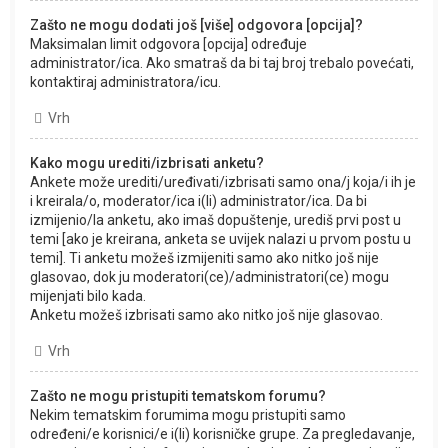
Zašto ne mogu dodati još [više] odgovora [opcija]?
Maksimalan limit odgovora [opcija] određuje
administrator/ica. Ako smatraš da bi taj broj trebalo povećati,
kontaktiraj administratora/icu.
Vrh
Kako mogu urediti/izbrisati anketu?
Ankete može urediti/uređivati/izbrisati samo ona/j koja/i ih je
i kreirala/o, moderator/ica i(li) administrator/ica. Da bi
izmijenio/la anketu, ako imaš dopuštenje, urediš prvi post u
temi [ako je kreirana, anketa se uvijek nalazi u prvom postu u
temi]. Ti anketu možeš izmijeniti samo ako nitko još nije
glasovao, dok ju moderatori(ce)/administratori(ce) mogu
mijenjati bilo kada.
Anketu možeš izbrisati samo ako nitko još nije glasovao.
Vrh
Zašto ne mogu pristupiti tematskom forumu?
Nekim tematskim forumima mogu pristupiti samo
određeni/e korisnici/e i(li) korisničke grupe. Za pregledavanje,