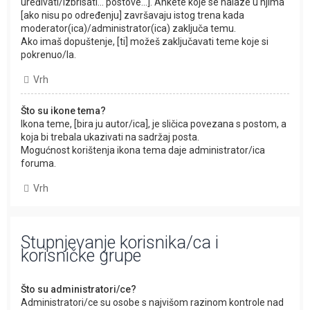
uređivati/izbrisati... postove...]. Ankete koje se nalaze u njima
[ako nisu po određenju] završavaju istog trena kada
moderator(ica)/administrator(ica) zaključa temu.
Ako imaš dopuštenje, [ti] možeš zaključavati teme koje si
pokrenuo/la.
Vrh
Što su ikone tema?
Ikona teme, [bira ju autor/ica], je sličica povezana s postom, a
koja bi trebala ukazivati na sadržaj posta.
Mogućnost korištenja ikona tema daje administrator/ica
foruma.
Vrh
Stupnjevanje korisnika/ca i
korisničke grupe
Što su administratori/ce?
Administratori/ce su osobe s najvišom razinom kontrole nad