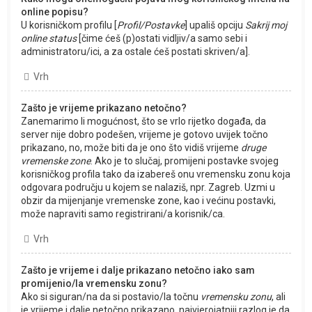
online popisu?
U korisničkom profilu [
Profil/Postavke
] upališ opciju
Sakrij moj
online status
[čime ćeš (p)ostati vidljiv/a samo sebi i
administratoru/ici, a za ostale ćeš postati skriven/a].
Vrh
Zašto je vrijeme prikazano netočno?
Zanemarimo li mogućnost, što se vrlo rijetko događa, da
server nije dobro podešen, vrijeme je gotovo uvijek točno
prikazano, no, može biti da je ono što vidiš vrijeme
druge
vremenske zone
. Ako je to slučaj, promijeni postavke svojeg
korisničkog profila tako da izabereš onu vremensku zonu koja
odgovara području u kojem se nalaziš, npr. Zagreb. Uzmi u
obzir da mijenjanje vremenske zone, kao i većinu postavki,
može napraviti samo registrirani/a korisnik/ca.
Vrh
Zašto je vrijeme i dalje prikazano netočno iako sam
promijenio/la vremensku zonu?
Ako si siguran/na da si postavio/la točnu
vremensku zonu
, ali
je vrijeme i dalje netočno prikazano, najvjerojatniji razlog je da