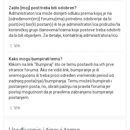
Zašto [moj] post treba biti odobren?
Administrator/ica može donijeti odluku prema kojoj je na
[određenom(im)] forumu(ima) potrebno odobrenje da bi
post(ovi) bio(li) postan(i) ili te je administrator/ica pridružio/la
korisničkoj grupi članovima/icama koje postove treba odobriti
da bi bili objavljeni. Za detalje, kontaktiraj administratora/icu.
Vrh
Kako mogu bumpirati temu?
Klikom na link “Bumpiraj” što će temu postaviti na vrh prve
stranice foruma. Ako ne vidiš link, bumpiranje je ili
onemogućeno ili treba proći određen vremenski period od
zadnjeg posta(nja)/bumpiranja. Temu možeš bumpirati i
postanjem posta, no, obrati pažnju na pravila foruma jer
postoji mogućnost da je pravilima zabranjeno bumpiranje
postanjem.
Vrh