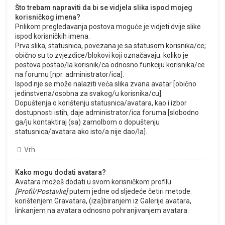
Što trebam napraviti da bi se vidjela slika ispod mojeg
korisničkog imena?
Prilikom pregledavanja postova moguće je vidjeti dvije slike
ispod korisničkih imena.
Prva slika, statusnica, povezana je sa statusom korisnika/ce;
obično su to zvjezdice/blokovi koji označavaju: koliko je
postova postao/la korisnik/ca odnosno funkciju korisnika/ce
na forumu [npr. administrator/ica].
Ispod nje se može nalaziti veća slika zvana avatar [obično
jedinstvena/osobna za svakog/u korisnika/cu].
Dopuštenja o korištenju statusnica/avatara, kao i izbor
dostupnosti istih, daje administrator/ica foruma [slobodno
ga/ju kontaktiraj (sa) zamolbom o dopuštenju
statusnica/avatara ako isto/a nije dao/la].
Vrh
Kako mogu dodati avatara?
Avatara možeš dodati u svom korisničkom profilu
[Profil/Postavke]
putem jedne od sljedeće četiri metode:
korištenjem Gravatara, (iza)biranjem iz Galerije avatara,
linkanjem na avatara odnosno pohranjivanjem avatara.