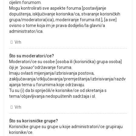
cijelim forumom.
Mogu kontrolirati sve aspekte foruma [postavljanje
dopuštenja, isključivanje korisnika/ca, stvaranje korisničkih
grupa/moderatora(ica), moderiranje foruma itd.], [a sve]
ovisno o tome koja im je prava dodijelio/la glavni/a
administrator/ica.
Vrh
Što su moderatori/ce?
Moderatori/ce su osobe [osoba ili (korisnička) grupa osoba]
čiji je
“posao”
održavanje foruma.
Imaju ovlasti mijenjanja/izbrisivanja postova,
zaključavanja/otključavanja/premještanja/izbrisivanja/razdv
ajanja tema u forumima koje održavaju.
Tu su (i) da bi spriječili/e korisnike/ce od skretanja s
tema/objavljivanja nedopuštenih sadržaja i sl.
Vrh
Što su korisničke grupe?
Korisničke grupe su grupe u koje administratori/ce grupiraju
korisnike/ce.