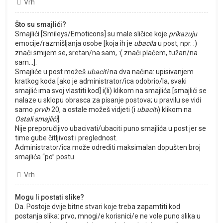
Vrh
Što su smajlići?
Smajlići [Smileys/Emoticons] su male sličice koje
prikazuju
emocije/razmišljanja osobe [koja ih je
ubacila
u post, npr. :)
znači smijem se, sretan/na sam, :( znači plačem, tužan/na
sam...].
Smajliće u post možeš
ubaciti
na dva načina: upisivanjem
kratkog koda [ako je administrator/ica odobrio/la, svaki
smajlić ima svoj vlastiti kod] i(li) klikom na smajlića [smajlići se
nalaze u sklopu obrasca za pisanje postova; u pravilu se vidi
samo
prvih
20, a ostale možeš vidjeti (i
ubaciti
) klikom na
Ostali smajlići
].
Nije preporučljivo ubacivati/ubaciti puno smajlića u post jer se
time gube čitljivost i preglednost.
Administrator/ica može odrediti maksimalan dopušten broj
smajlića “po” postu.
Vrh
Mogu li postati slike?
Da. Postoje dvije bitne stvari koje treba zapamtiti kod
postanja slika: prvo, mnogi/e korisnici/e ne vole puno slika u