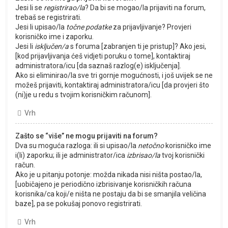
Jesi li se
registrirao/la
? Da bi se mogao/la prijaviti na forum,
trebaš se registrirati.
Jesi li upisao/la
točne podatke
za prijavljivanje? Provjeri
korisničko ime i zaporku.
Jesi li
isključen/a
s foruma [zabranjen ti je pristup]? Ako jesi,
[kod prijavljivanja ćeš vidjeti poruku o tome], kontaktiraj
administratora/icu [da saznaš razlog(e) isključenja].
Ako si eliminirao/la sve tri gornje mogućnosti, i još uvijek se ne
možeš prijaviti, kontaktiraj administratora/icu [da provjeri što
(ni)je u redu s tvojim korisničkim računom].
Vrh
Zašto se “više” ne mogu prijaviti na forum?
Dva su moguća razloga: ili si upisao/la
netočno
korisničko ime
i(li) zaporku; ili je administrator/ica
izbrisao/la
tvoj korisnički
račun.
Ako je u pitanju potonje: možda nikada nisi ništa postao/la,
[uobičajeno je periodično izbrisivanje korisničkih računa
korisnika/ca koji/e ništa ne postaju da bi se smanjila veličina
baze], pa se pokušaj ponovo registrirati.
Vrh