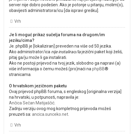
server nije dobro podešen. Ako je potonje u pitanju, molim(o),
obavijesti administratora/icu [da ispravi grešku].
Vrh
Je li moguć prikaz sučelja foruma na drugom/im
jeziku/cima?
Je. phpBB je [lokaliziran] preveden na više od 50 jezika.
Ako administrator/ica
nije instalirao/la
jezični paket koji želiš,
pitaj ga/ju može li ga instalirati.
Ako ne postoji prijevod na tvoj jezik, slobodno ga napravi (a)
više informacija o čemu možeš (pro)naći na
phpBB
®
stranicama.
O hrvatskom jezičnom paketu
Ovaj prijevod phpBB foruma, s engleskog [originalna verzija]
na hrvatski, u potpunosti, napravila je:
Ančica Sečan Matijaščić
.
Zadnju verziju ovog mog kompletnog prijevoda možeš
preuzeti sa:
ancica.sunceko.net
.
Vrh