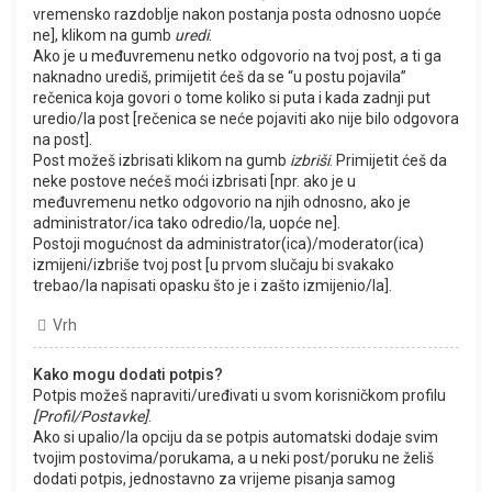
vremensko razdoblje nakon postanja posta odnosno uopće
ne], klikom na gumb
uredi
.
Ako je u međuvremenu netko odgovorio na tvoj post, a ti ga
naknadno urediš, primijetit ćeš da se “u postu pojavila”
rečenica koja govori o tome koliko si puta i kada zadnji put
uredio/la post [rečenica se neće pojaviti ako nije bilo odgovora
na post].
Post možeš izbrisati klikom na gumb
izbriši
. Primijetit ćeš da
neke postove nećeš moći izbrisati [npr. ako je u
međuvremenu netko odgovorio na njih odnosno, ako je
administrator/ica tako odredio/la, uopće ne].
Postoji mogućnost da administrator(ica)/moderator(ica)
izmijeni/izbriše tvoj post [u prvom slučaju bi svakako
trebao/la napisati opasku što je i zašto izmijenio/la].
Vrh
Kako mogu dodati potpis?
Potpis možeš napraviti/uređivati u svom korisničkom profilu
[Profil/Postavke]
.
Ako si upalio/la opciju da se potpis automatski dodaje svim
tvojim postovima/porukama, a u neki post/poruku ne želiš
dodati potpis, jednostavno za vrijeme pisanja samog