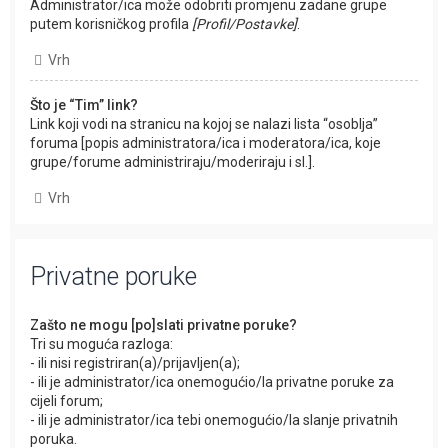
Administrator/ica može odobriti promjenu zadane grupe
putem korisničkog profila
[Profil/Postavke]
.
Vrh
Što je “Tim” link?
Link koji vodi na stranicu na kojoj se nalazi lista “osoblja”
foruma [popis administratora/ica i moderatora/ica, koje
grupe/forume administriraju/moderiraju i sl.].
Vrh
Privatne poruke
Zašto ne mogu [po]slati privatne poruke?
Tri su moguća razloga:
- ili nisi registriran(a)/prijavljen(a);
- ili je administrator/ica onemogućio/la privatne poruke za
cijeli forum;
- ili je administrator/ica tebi onemogućio/la slanje privatnih
poruka.