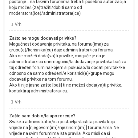
postanje... na takvim forumima treba ti posebna autorizacija
koju možeš (za)tražiti/dobiti samo od
moderatora(ice)/administratora(ice).
Vrh
Zašto ne mogu dodavati privitke?
Mogućnost dodavanja privitaka, na forumu(ima) za
grupu(e)/korisnika(cu) daje administrator/ica foruma.
Ako ne možeš doda(va)ti privitke, moguće je da je
administrator/ica onemogućio/la dodavanje privitaka baš za
taj određen forum na kojem si pokušao/la dodati privitak/ke
odnosno da samo određeni/e korisnici(e)/grupe mogu
dodavati privitke na tom forumu.
Ako ti nije jasno zašto [baš] ti ne možeš doda(va)ti privitke,
kontaktiraj administratora/icu.
Vrh
Zašto sam dobio/la upozorenje?
Svaki/a administrator/ica postavlja vlastita pravila koja
vrijede na [njegovom(im)/njezinom(im)] forumu/ima. Ne
vrijede na svim forumima ista pravila. Ako misli da si