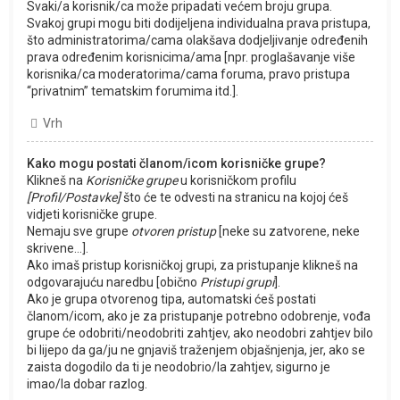
Svaki/a korisnik/ca može pripadati većem broju grupa.
Svakoj grupi mogu biti dodijeljena individualna prava pristupa,
što administratorima/cama olakšava dodjeljivanje određenih
prava određenim korisnicima/ama [npr. proglašavanje više
korisnika/ca moderatorima/cama foruma, pravo pristupa
“privatnim” tematskim forumima itd.].
Vrh
Kako mogu postati članom/icom korisničke grupe?
Klikneš na
Korisničke grupe
u korisničkom profilu
[Profil/Postavke]
što će te odvesti na stranicu na kojoj ćeš
vidjeti korisničke grupe.
Nemaju sve grupe
otvoren pristup
[neke su zatvorene, neke
skrivene...].
Ako imaš pristup korisničkoj grupi, za pristupanje klikneš na
odgovarajuću naredbu [obično
Pristupi grupi
].
Ako je grupa otvorenog tipa, automatski ćeš postati
članom/icom, ako je za pristupanje potrebno odobrenje, vođa
grupe će odobriti/neodobriti zahtjev, ako neodobri zahtjev bilo
bi lijepo da ga/ju ne gnjaviš traženjem objašnjenja, jer, ako se
zaista dogodilo da ti je neodobrio/la zahtjev, sigurno je
imao/la dobar razlog.