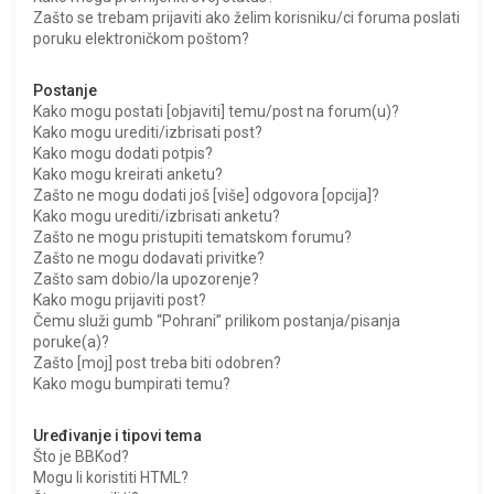
Zašto se trebam prijaviti ako želim korisniku/ci foruma poslati
poruku elektroničkom poštom?
Postanje
Kako mogu postati [objaviti] temu/post na forum(u)?
Kako mogu urediti/izbrisati post?
Kako mogu dodati potpis?
Kako mogu kreirati anketu?
Zašto ne mogu dodati još [više] odgovora [opcija]?
Kako mogu urediti/izbrisati anketu?
Zašto ne mogu pristupiti tematskom forumu?
Zašto ne mogu dodavati privitke?
Zašto sam dobio/la upozorenje?
Kako mogu prijaviti post?
Čemu služi gumb “Pohrani” prilikom postanja/pisanja
poruke(a)?
Zašto [moj] post treba biti odobren?
Kako mogu bumpirati temu?
Uređivanje i tipovi tema
Što je BBKod?
Mogu li koristiti HTML?