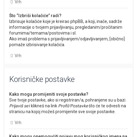
Vrh
Što “Izbriši kolačiće” radi?
Izbrisuje kolačiće koje je kreirao phpBB, a koji, inače, sadrže
informacije o tvojem prijavljivanju, pregledanim/pročitanim
forumima/temama/postovima i sl.
Ako imaš problema s prijavljivanjem/odjavljivanjem, [obično]
pomaže izbrisivanje kolačića.
Vrh
Korisničke postavke
Kako mogu promijeniti svoje postavke?
Sve tvoje postavke, ako si registriran/a, pohranjene su u bazi.
Prijaviš se
i klikneš na link
Profil/Postavke
što će te odvesti na
stranicu na kojoj možeš promijenite sve svoje postavke.
Vrh
Kako mogu onemogućiti pojavu mog korisničkog imena na