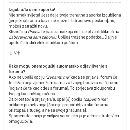
Izgubio/la sam zaporku!
Nije smak svijeta! Jest da je tvoja trenutna zaporka izgubljena
[jer je kriptirana u bazi i ne može ti biti ponovo poslana], no,
možeš zatražiti novu.
Klikneš na
Prijava
te na stranici koja će ti se otvoriti klikneš na
Zaboravio/la sam zaporku
. Upišeš tražene podatke... Daljnje
upute će ti stići elektroničkom poštom.
Vrh
Kako mogu onemogućiti automatsko odjavljivanje s
foruma?
Ako ne upališ opciju
“Zapamti me”
kada se prijaviš, forum će
te držati prijavljenim/om samo za tvojeg boravka na forumu
[odjavit će te kad odeš s foruma]. To sprječava zlouporabu
tvojeg korisničkog računa.
Da bi ostao/la prijavljen/a, upali(š) opciju
“Zapamti me”
prilikom prijavljivanja [što nije preporučljivo ako forumu
pristupaš s tuđeg, a ne sa svojeg računala].
Spomenuta opcija je vidljiva samo ako ju je administrator/ica
omogućio/la.