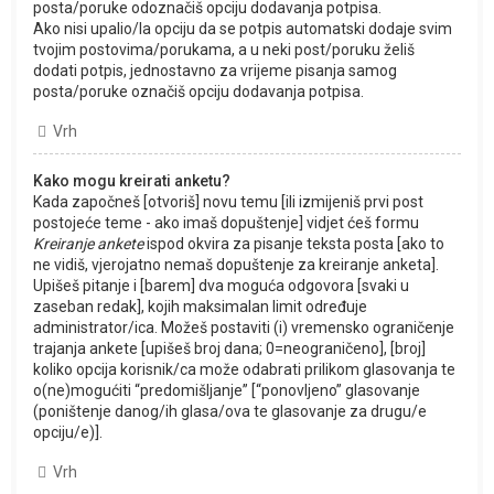
posta/poruke odoznačiš opciju dodavanja potpisa.
Ako nisi upalio/la opciju da se potpis automatski dodaje svim
tvojim postovima/porukama, a u neki post/poruku želiš
dodati potpis, jednostavno za vrijeme pisanja samog
posta/poruke označiš opciju dodavanja potpisa.
Vrh
Kako mogu kreirati anketu?
Kada započneš [otvoriš] novu temu [ili izmijeniš prvi post
postojeće teme - ako imaš dopuštenje] vidjet ćeš formu
Kreiranje ankete
ispod okvira za pisanje teksta posta [ako to
ne vidiš, vjerojatno nemaš dopuštenje za kreiranje anketa].
Upišeš pitanje i [barem] dva moguća odgovora [svaki u
zaseban redak], kojih maksimalan limit određuje
administrator/ica. Možeš postaviti (i) vremensko ograničenje
trajanja ankete [upišeš broj dana; 0=neograničeno], [broj]
koliko opcija korisnik/ca može odabrati prilikom glasovanja te
o(ne)mogućiti “predomišljanje” [“ponovljeno” glasovanje
(poništenje danog/ih glasa/ova te glasovanje za drugu/e
opciju/e)].
Vrh