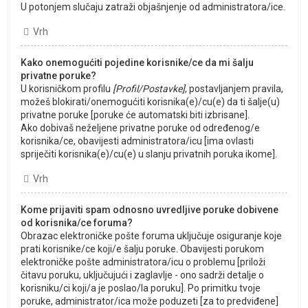
U potonjem slučaju zatraži objašnjenje od administratora/ice.
Vrh
Kako onemogućiti pojedine korisnike/ce da mi šalju
privatne poruke?
U korisničkom profilu
[Profil/Postavke]
, postavljanjem pravila,
možeš blokirati/onemogućiti korisnika(e)/cu(e) da ti šalje(u)
privatne poruke [poruke će automatski biti izbrisane].
Ako dobivaš neželjene privatne poruke od određenog/e
korisnika/ce, obavijesti administratora/icu [ima ovlasti
spriječiti korisnika(e)/cu(e) u slanju privatnih poruka ikome].
Vrh
Kome prijaviti spam odnosno uvredljive poruke dobivene
od korisnika/ce foruma?
Obrazac elektroničke pošte foruma uključuje osiguranje koje
prati korisnike/ce koji/e šalju poruke. Obavijesti porukom
elektroničke pošte administratora/icu o problemu [priloži
čitavu poruku, uključujući i zaglavlje - ono sadrži detalje o
korisniku/ci koji/a je poslao/la poruku]. Po primitku tvoje
poruke, administrator/ica može poduzeti [za to predviđene]