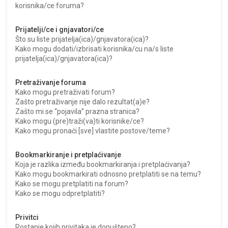
korisnika/ce foruma?
Prijatelji/ce i gnjavatori/ce
Što su liste prijatelja(ica)/gnjavatora(ica)?
Kako mogu dodati/izbrisati korisnika/cu na/s liste
prijatelja(ica)/gnjavatora(ica)?
Pretraživanje foruma
Kako mogu pretraživati forum?
Zašto pretraživanje nije dalo rezultat(a)e?
Zašto mi se “pojavila” prazna stranica?
Kako mogu (pre)traži(va)ti korisnike/ce?
Kako mogu pronaći [sve] vlastite postove/teme?
Bookmarkiranje i pretplaćivanje
Koja je razlika između bookmarkiranja i pretplaćivanja?
Kako mogu bookmarkirati odnosno pretplatiti se na temu?
Kako se mogu pretplatiti na forum?
Kako se mogu odpretplatiti?
Privitci
Postanje kojih privitaka je dopušteno?