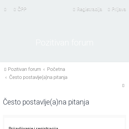
ČPP
Registracija
Prijava
Pozitivan forum
Pozitivan forum
Početna
Često postavlje(a)na pitanja
P
r
Često postavlje(a)na pitanja
e
t
r
a
Prijavljivanje i registracija