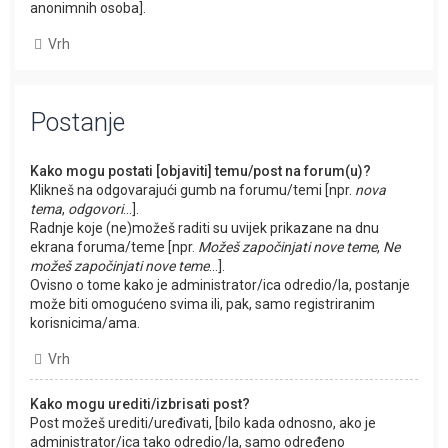
anonimnih osoba].
Vrh
Postanje
Kako mogu postati [objaviti] temu/post na forum(u)?
Klikneš na odgovarajući gumb na forumu/temi [npr.
nova
tema
,
odgovori
...].
Radnje koje (ne)možeš raditi su uvijek prikazane na dnu
ekrana foruma/teme [npr.
Možeš započinjati nove teme
,
Ne
možeš započinjati nove teme
...].
Ovisno o tome kako je administrator/ica odredio/la, postanje
može biti omogućeno svima ili, pak, samo registriranim
korisnicima/ama.
Vrh
Kako mogu urediti/izbrisati post?
Post možeš urediti/uređivati, [bilo kada odnosno, ako je
administrator/ica tako odredio/la, samo određeno