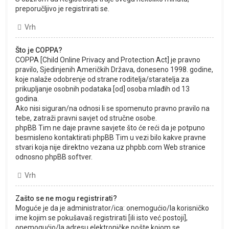
preporučljivo je registrirati se.
Vrh
Što je COPPA?
COPPA [Child Online Privacy and Protection Act] je pravno
pravilo, Sjedinjenih Američkih Država, doneseno 1998. godine,
koje nalaže odobrenje od strane roditelja/staratelja za
prikupljanje osobnih podataka [od] osoba mlađih od 13
godina.
Ako nisi siguran/na odnosi li se spomenuto pravno pravilo na
tebe, zatraži pravni savjet od stručne osobe.
phpBB Tim ne daje pravne savjete što će reći da je potpuno
besmisleno kontaktirati phpBB Tim u vezi bilo kakve pravne
stvari koja nije direktno vezana uz phpbb.com Web stranice
odnosno phpBB softver.
Vrh
Zašto se ne mogu registrirati?
Moguće je da je administrator/ica: onemogućio/la korisničko
ime kojim se pokušavaš registrirati [ili isto već postoji],
onemogućio/la adresu elektroničke pošte kojom se