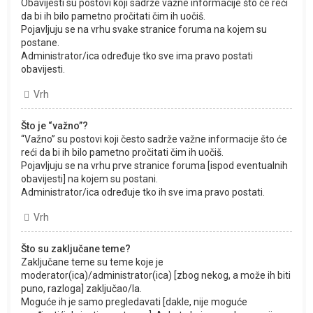
Obavijesti su postovi koji sadrže važne informacije što će reći
da bi ih bilo pametno pročitati čim ih uočiš.
Pojavljuju se na vrhu svake stranice foruma na kojem su
postane.
Administrator/ica određuje tko sve ima pravo postati
obavijesti.
Vrh
Što je “važno”?
“Važno” su postovi koji često sadrže važne informacije što će
reći da bi ih bilo pametno pročitati čim ih uočiš.
Pojavljuju se na vrhu prve stranice foruma [ispod eventualnih
obavijesti] na kojem su postani.
Administrator/ica određuje tko ih sve ima pravo postati.
Vrh
Što su zaključane teme?
Zaključane teme su teme koje je
moderator(ica)/administrator(ica) [zbog nekog, a može ih biti
puno, razloga] zaključao/la.
Moguće ih je samo pregledavati [dakle, nije moguće