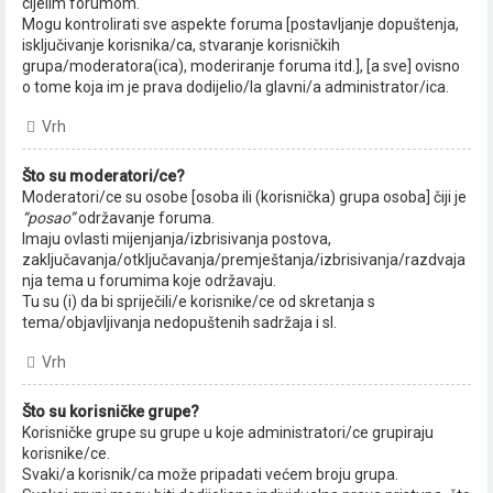
cijelim forumom.
Mogu kontrolirati sve aspekte foruma [postavljanje dopuštenja,
isključivanje korisnika/ca, stvaranje korisničkih
grupa/moderatora(ica), moderiranje foruma itd.], [a sve] ovisno
o tome koja im je prava dodijelio/la glavni/a administrator/ica.
Vrh
Što su moderatori/ce?
Moderatori/ce su osobe [osoba ili (korisnička) grupa osoba] čiji je
“posao”
održavanje foruma.
Imaju ovlasti mijenjanja/izbrisivanja postova,
zaključavanja/otključavanja/premještanja/izbrisivanja/razdvaja
nja tema u forumima koje održavaju.
Tu su (i) da bi spriječili/e korisnike/ce od skretanja s
tema/objavljivanja nedopuštenih sadržaja i sl.
Vrh
Što su korisničke grupe?
Korisničke grupe su grupe u koje administratori/ce grupiraju
korisnike/ce.
Svaki/a korisnik/ca može pripadati većem broju grupa.