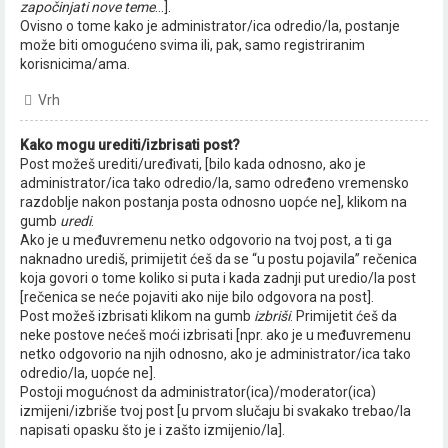
započinjati nove teme
...].
Ovisno o tome kako je administrator/ica odredio/la, postanje
može biti omogućeno svima ili, pak, samo registriranim
korisnicima/ama.
Vrh
Kako mogu urediti/izbrisati post?
Post možeš urediti/uređivati, [bilo kada odnosno, ako je
administrator/ica tako odredio/la, samo određeno vremensko
razdoblje nakon postanja posta odnosno uopće ne], klikom na
gumb
uredi
.
Ako je u međuvremenu netko odgovorio na tvoj post, a ti ga
naknadno urediš, primijetit ćeš da se “u postu pojavila” rečenica
koja govori o tome koliko si puta i kada zadnji put uredio/la post
[rečenica se neće pojaviti ako nije bilo odgovora na post].
Post možeš izbrisati klikom na gumb
izbriši
. Primijetit ćeš da
neke postove nećeš moći izbrisati [npr. ako je u međuvremenu
netko odgovorio na njih odnosno, ako je administrator/ica tako
odredio/la, uopće ne].
Postoji mogućnost da administrator(ica)/moderator(ica)
izmijeni/izbriše tvoj post [u prvom slučaju bi svakako trebao/la
napisati opasku što je i zašto izmijenio/la].