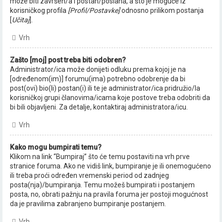
može biti završen/a i postan/poslana, a što je moguće iz
korisničkog profila
[Profil/Postavke]
odnosno prilikom postanja
[
Učitaj
].
Vrh
Zašto [moj] post treba biti odobren?
Administrator/ica može donijeti odluku prema kojoj je na
[određenom(im)] forumu(ima) potrebno odobrenje da bi
post(ovi) bio(li) postan(i) ili te je administrator/ica pridružio/la
korisničkoj grupi članovima/icama koje postove treba odobriti da
bi bili objavljeni. Za detalje, kontaktiraj administratora/icu.
Vrh
Kako mogu bumpirati temu?
Klikom na link “Bumpiraj” što će temu postaviti na vrh prve
stranice foruma. Ako ne vidiš link, bumpiranje je ili onemogućeno
ili treba proći određen vremenski period od zadnjeg
posta(nja)/bumpiranja. Temu možeš bumpirati i postanjem
posta, no, obrati pažnju na pravila foruma jer postoji mogućnost
da je pravilima zabranjeno bumpiranje postanjem.
Vrh