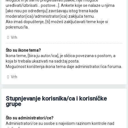
Moguće ih je samo pregledavati [dakle, nije moguće
uređivati/izbrisati... postove...]. Ankete koje se nalaze u njima
[ako nisu po određenju] završavaju istog trena kada
moderator(ica)/administrator(ica) zaključa temu.
Ako imaš dopuštenje, [ti] možeš zaključavati teme koje si
pokrenuo/la.
Vrh
Što su ikone tema?
Ikona teme, [bira ju autor/ica], je sličica povezana s postom, a
koja bi trebala ukazivati na sadržaj posta.
Mogućnost korištenja ikona tema daje administrator/ica foruma.
Vrh
Stupnjevanje korisnika/ca i korisničke
grupe
Što su administratori/ce?
Administratori/ce su osobe s najvišom razinom kontrole nad