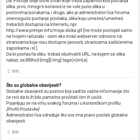
Da. Postoje dvije bitne stvari koje treba zapamtiti kod postanja
slika: prvo, mnogi/e korisnici/e ne vole puno slika u
postovima/porukama, i drugo, ako je administrator/ica foruma
onemogućio postanje privitaka, slika koju umećeš/umetneš
treba biti dostupna na Internetu, npr.
http://www.primjer.info/moja-slicka.gif [ne može postojati samo
na tvojem računalu - osim ako imaš webserver odnosno na
stranicama koje nisu dostupne javnosti, stranicama zaštićenima
zaporkama i sl.].
Da bi postao/la sliku: trebaš obuhvatiti URL, na kojem se slika
nalazi, sa BBKod [img][/img] tago(vi)m(a).
Vrh
Što su globalne obavijesti?
Globalne obavijesti su postovi koji sadrže važne informacije što
će reći da bi ih bilo pametno pročitati čim ih uočiš.
Pojavljuju se na vrhu svakog foruma i u korisničkom profilu
[Profil/Postavke]
.
Administrator/ica određuje tko sve ima pravo postati globalne
obavijesti.
Vrh