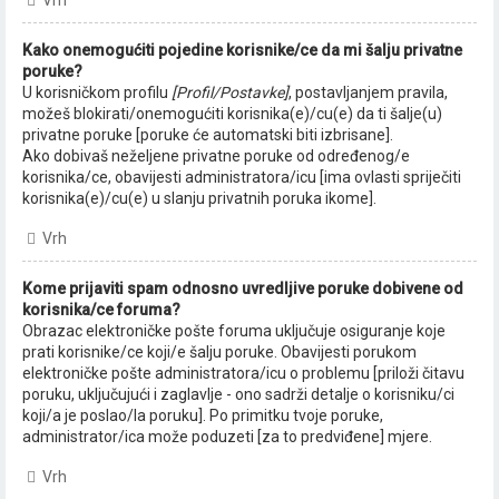
Vrh
Kako onemogućiti pojedine korisnike/ce da mi šalju privatne
poruke?
U korisničkom profilu
[Profil/Postavke]
, postavljanjem pravila,
možeš blokirati/onemogućiti korisnika(e)/cu(e) da ti šalje(u)
privatne poruke [poruke će automatski biti izbrisane].
Ako dobivaš neželjene privatne poruke od određenog/e
korisnika/ce, obavijesti administratora/icu [ima ovlasti spriječiti
korisnika(e)/cu(e) u slanju privatnih poruka ikome].
Vrh
Kome prijaviti spam odnosno uvredljive poruke dobivene od
korisnika/ce foruma?
Obrazac elektroničke pošte foruma uključuje osiguranje koje
prati korisnike/ce koji/e šalju poruke. Obavijesti porukom
elektroničke pošte administratora/icu o problemu [priloži čitavu
poruku, uključujući i zaglavlje - ono sadrži detalje o korisniku/ci
koji/a je poslao/la poruku]. Po primitku tvoje poruke,
administrator/ica može poduzeti [za to predviđene] mjere.
Vrh