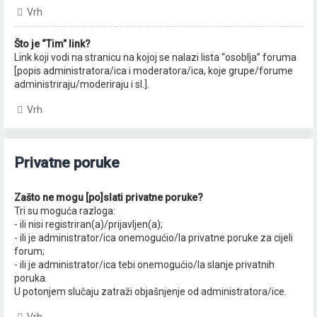
Vrh
Što je “Tim” link?
Link koji vodi na stranicu na kojoj se nalazi lista “osoblja” foruma
[popis administratora/ica i moderatora/ica, koje grupe/forume
administriraju/moderiraju i sl.].
Vrh
Privatne poruke
Zašto ne mogu [po]slati privatne poruke?
Tri su moguća razloga:
- ili nisi registriran(a)/prijavljen(a);
- ili je administrator/ica onemogućio/la privatne poruke za cijeli
forum;
- ili je administrator/ica tebi onemogućio/la slanje privatnih
poruka.
U potonjem slučaju zatraži objašnjenje od administratora/ice.