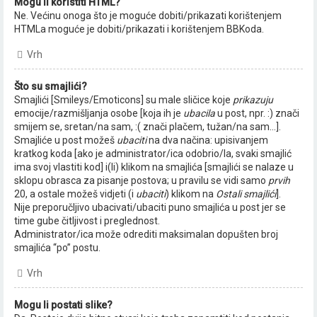
Mogu li koristiti HTML?
Ne. Većinu onoga što je moguće dobiti/prikazati korištenjem
HTMLa moguće je dobiti/prikazati i korištenjem BBKoda.
Vrh
Što su smajlići?
Smajlići [Smileys/Emoticons] su male sličice koje
prikazuju
emocije/razmišljanja osobe [koja ih je
ubacila
u post, npr. :) znači
smijem se, sretan/na sam, :( znači plačem, tužan/na sam...].
Smajliće u post možeš
ubaciti
na dva načina: upisivanjem
kratkog koda [ako je administrator/ica odobrio/la, svaki smajlić
ima svoj vlastiti kod] i(li) klikom na smajlića [smajlići se nalaze u
sklopu obrasca za pisanje postova; u pravilu se vidi samo
prvih
20, a ostale možeš vidjeti (i
ubaciti
) klikom na
Ostali smajlići
].
Nije preporučljivo ubacivati/ubaciti puno smajlića u post jer se
time gube čitljivost i preglednost.
Administrator/ica može odrediti maksimalan dopušten broj
smajlića “po” postu.
Vrh
Mogu li postati slike?