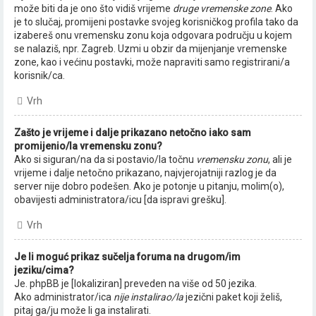
može biti da je ono što vidiš vrijeme
druge vremenske zone
. Ako
je to slučaj, promijeni postavke svojeg korisničkog profila tako da
izabereš onu vremensku zonu koja odgovara području u kojem
se nalaziš, npr. Zagreb. Uzmi u obzir da mijenjanje vremenske
zone, kao i većinu postavki, može napraviti samo registrirani/a
korisnik/ca.
Vrh
Zašto je vrijeme i dalje prikazano netočno iako sam
promijenio/la vremensku zonu?
Ako si siguran/na da si postavio/la točnu
vremensku zonu
, ali je
vrijeme i dalje netočno prikazano, najvjerojatniji razlog je da
server nije dobro podešen. Ako je potonje u pitanju, molim(o),
obavijesti administratora/icu [da ispravi grešku].
Vrh
Je li moguć prikaz sučelja foruma na drugom/im
jeziku/cima?
Je. phpBB je [lokaliziran] preveden na više od 50 jezika.
Ako administrator/ica
nije instalirao/la
jezični paket koji želiš,
pitaj ga/ju može li ga instalirati.