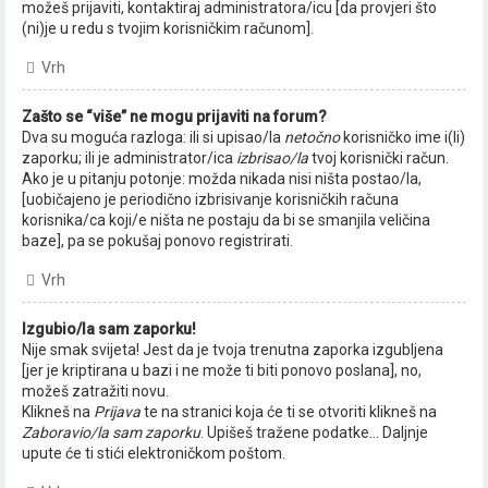
možeš prijaviti, kontaktiraj administratora/icu [da provjeri što
(ni)je u redu s tvojim korisničkim računom].
Vrh
Zašto se “više” ne mogu prijaviti na forum?
Dva su moguća razloga: ili si upisao/la
netočno
korisničko ime i(li)
zaporku; ili je administrator/ica
izbrisao/la
tvoj korisnički račun.
Ako je u pitanju potonje: možda nikada nisi ništa postao/la,
[uobičajeno je periodično izbrisivanje korisničkih računa
korisnika/ca koji/e ništa ne postaju da bi se smanjila veličina
baze], pa se pokušaj ponovo registrirati.
Vrh
Izgubio/la sam zaporku!
Nije smak svijeta! Jest da je tvoja trenutna zaporka izgubljena
[jer je kriptirana u bazi i ne može ti biti ponovo poslana], no,
možeš zatražiti novu.
Klikneš na
Prijava
te na stranici koja će ti se otvoriti klikneš na
Zaboravio/la sam zaporku
. Upišeš tražene podatke... Daljnje
upute će ti stići elektroničkom poštom.