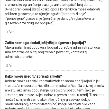
vremensko ograničenje trajanja ankete [upišeš broj dana;
0=neograničeno], [broj] koliko opcija korisnik/ca može odabrati
prilikom glasovanja te o(ne)mogućiti “predomišljanje”
[“ponovljeno” glasovanje (poništenje danog/ih glasa/ova te
glasovanje za drugu/e opciju/e)].
Vrh
Zašto ne mogu dodati još [više] odgovora [opcija]?
Maksimalan limit odgovora [opcija] određuje administrator/ica.
Ako smatraš da bi taj broj trebalo povećati, kontaktiraj
administratora/icu.
Vrh
Kako mogu urediti/izbrisati anketu?
Ankete može urediti/uređivati/izbrisati samo ona/j koja/i ih je i
kreirala/o, moderator/ica i(li) administrator/ica. Da bi izmijenio/la
anketu, ako imaš dopuštenje, urediš prvi post u temi [ako je
kreirana, anketa se uvijek nalazi u prvom postu u temi]. Ti anketu
možeš izmijeniti samo ako nitko još nije glasovao, dok ju
moderatori(ce)/administratori(ce) mogu mijenjati bilo kada.
Anketu možeš izbrisati samo ako nitko još nije glasovao.