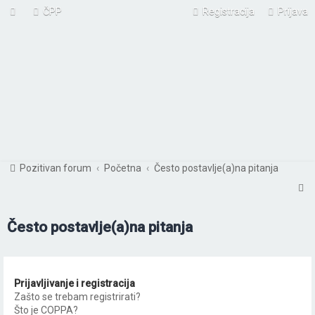
ČPP
Registracija
Prijava
Pozitivan forum
Početna
Često postavlje(a)na pitanja
P
r
Često postavlje(a)na pitanja
e
t
r
Prijavljivanje i registracija
a
Zašto se trebam registrirati?
ž
Što je COPPA?