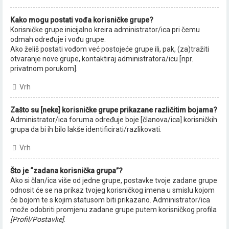
Kako mogu postati vođa korisničke grupe?
Korisničke grupe inicijalno kreira administrator/ica pri čemu
odmah određuje i vođu grupe.
Ako želiš postati vođom već postojeće grupe ili, pak, (za)tražiti
otvaranje nove grupe, kontaktiraj administratora/icu [npr.
privatnom porukom].
Vrh
Zašto su [neke] korisničke grupe prikazane različitim bojama?
Administrator/ica foruma određuje boje [članova/ica] korisničkih
grupa da bi ih bilo lakše identificirati/razlikovati.
Vrh
Što je “zadana korisnička grupa”?
Ako si član/ica više od jedne grupe, postavke tvoje zadane grupe
odnosit će se na prikaz tvojeg korisničkog imena u smislu kojom
će bojom te s kojim statusom biti prikazano. Administrator/ica
može odobriti promjenu zadane grupe putem korisničkog profila
[Profil/Postavke]
.