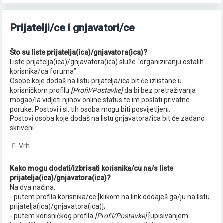
Prijatelji/ce i gnjavatori/ce
Što su liste prijatelja(ica)/gnjavatora(ica)?
Liste prijatelja(ica)/gnjavatora(ica) služe “organiziranju ostalih
korisnika/ca foruma”.
Osobe koje dodaš na listu prijatelja/ica bit će izlistane u
korisničkom profilu
[Profil/Postavke]
da bi bez pretraživanja
mogao/la vidjeti njihov online status te im poslati privatne
poruke. Postovi i sl. tih osoba mogu biti posvijetljeni.
Postovi osoba koje dodaš na listu gnjavatora/ica bit će zadano
skriveni.
Vrh
Kako mogu dodati/izbrisati korisnika/cu na/s liste
prijatelja(ica)/gnjavatora(ica)?
Na dva načina:
- putem profila korisnika/ce [klikom na link dodaješ ga/ju na listu
prijatelja(ica)/gnjavatora(ica)];
- putem korisničkog profila
[Profil/Postavke]
[upisivanjem