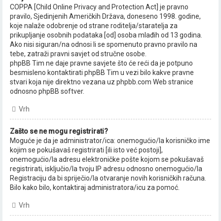
COPPA [Child Online Privacy and Protection Act] je pravno
pravilo, Sjedinjenih Američkih Država, doneseno 1998. godine,
koje nalaže odobrenje od strane roditelja/staratelja za
prikupljanje osobnih podataka [od] osoba mlađih od 13 godina.
Ako nisi siguran/na odnosi li se spomenuto pravno pravilo na
tebe, zatraži pravni savjet od stručne osobe.
phpBB Tim ne daje pravne savjete što će reći da je potpuno
besmisleno kontaktirati phpBB Tim u vezi bilo kakve pravne
stvari koja nije direktno vezana uz phpbb.com Web stranice
odnosno phpBB softver.
Vrh
Zašto se ne mogu registrirati?
Moguće je da je administrator/ica: onemogućio/la korisničko ime
kojim se pokušavaš registrirati [ili isto već postoji],
onemogućio/la adresu elektroničke pošte kojom se pokušavaš
registrirati, isključio/la tvoju IP adresu odnosno onemogućio/la
Registraciju da bi spriječio/la otvaranje novih korisničkih računa.
Bilo kako bilo, kontaktiraj administratora/icu za pomoć.
Vrh