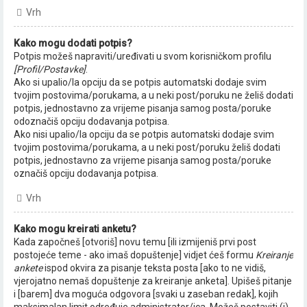
Vrh
Kako mogu dodati potpis?
Potpis možeš napraviti/uređivati u svom korisničkom profilu
[Profil/Postavke]
.
Ako si upalio/la opciju da se potpis automatski dodaje svim
tvojim postovima/porukama, a u neki post/poruku ne želiš dodati
potpis, jednostavno za vrijeme pisanja samog posta/poruke
odoznačiš opciju dodavanja potpisa.
Ako nisi upalio/la opciju da se potpis automatski dodaje svim
tvojim postovima/porukama, a u neki post/poruku želiš dodati
potpis, jednostavno za vrijeme pisanja samog posta/poruke
označiš opciju dodavanja potpisa.
Vrh
Kako mogu kreirati anketu?
Kada započneš [otvoriš] novu temu [ili izmijeniš prvi post
postojeće teme - ako imaš dopuštenje] vidjet ćeš formu
Kreiranje
ankete
ispod okvira za pisanje teksta posta [ako to ne vidiš,
vjerojatno nemaš dopuštenje za kreiranje anketa]. Upišeš pitanje
i [barem] dva moguća odgovora [svaki u zaseban redak], kojih
maksimalan limit određuje administrator/ica. Možeš postaviti (i)