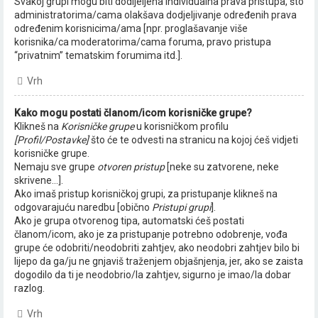
Svakoj grupi mogu biti dodijeljena individualna prava pristupa, što
administratorima/cama olakšava dodjeljivanje određenih prava
određenim korisnicima/ama [npr. proglašavanje više
korisnika/ca moderatorima/cama foruma, pravo pristupa
“privatnim” tematskim forumima itd.].
Vrh
Kako mogu postati članom/icom korisničke grupe?
Klikneš na
Korisničke grupe
u korisničkom profilu
[Profil/Postavke]
što će te odvesti na stranicu na kojoj ćeš vidjeti
korisničke grupe.
Nemaju sve grupe
otvoren pristup
[neke su zatvorene, neke
skrivene...].
Ako imaš pristup korisničkoj grupi, za pristupanje klikneš na
odgovarajuću naredbu [obično
Pristupi grupi
].
Ako je grupa otvorenog tipa, automatski ćeš postati
članom/icom, ako je za pristupanje potrebno odobrenje, vođa
grupe će odobriti/neodobriti zahtjev, ako neodobri zahtjev bilo bi
lijepo da ga/ju ne gnjaviš traženjem objašnjenja, jer, ako se zaista
dogodilo da ti je neodobrio/la zahtjev, sigurno je imao/la dobar
razlog.
Vrh