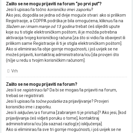
Zašto se ne mogu prijaviti na forum “po prvi put”?
Jesi li upisao/la točno
korisničko ime
i
zaporku
?
Ako jesi, dogodila se jedna od dvije moguće stvari: ako si prilikom
Registracije, a COPPA podrška je bila omogućena, kliknuo/la na
Slažem se i imam manje od 13 godina
trebat ćeš slijediti upute
koje su ti stigle elektroničkom poštom; ili je možda potrebna
aktivacija tvojeg korisničkog računa [za što si vidio/la obavijest ili
prilikom same Registracije ili ti je stigla elektroničkom poštom].
Ako si eliminirao/la obje gornje mogućnosti, i još uvijek se ne
možeš prijaviti, kontaktiraj administratora/icu [da provjeri što
(ni)je u redu s tvojim korisničkim računom].
Vrh
Zašto se ne mogu prijaviti na forum?
Jesi li se
registrirao/la
? Da bi se mogao/la prijaviti na forum,
trebaš se registrirati.
Jesi li upisao/la
točne podatke
za prijavljivanje? Provjeri
korisničko ime i zaporku.
Jesi li
isključen/a
s foruma [zabranjen ti je pristup]? Ako jesi, [kod
prijavljivanja ćeš vidjeti poruku o tome], kontaktiraj
administratora/icu [da saznaš razlog(e) isključenja].
Ako si eliminirao/la sve tri gornje mogućnosti, i još uvijek se ne