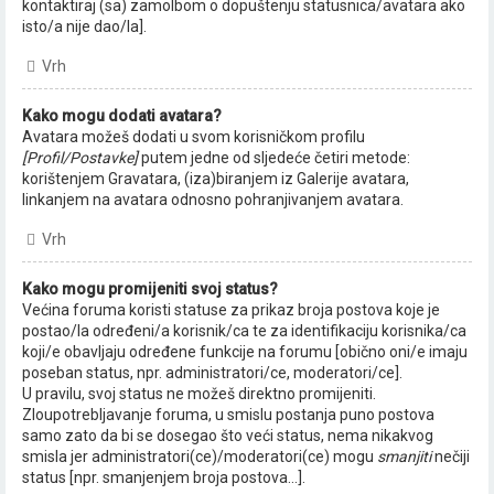
kontaktiraj (sa) zamolbom o dopuštenju statusnica/avatara ako
isto/a nije dao/la].
Vrh
Kako mogu dodati avatara?
Avatara možeš dodati u svom korisničkom profilu
[Profil/Postavke]
putem jedne od sljedeće četiri metode:
korištenjem Gravatara, (iza)biranjem iz Galerije avatara,
linkanjem na avatara odnosno pohranjivanjem avatara.
Vrh
Kako mogu promijeniti svoj status?
Većina foruma koristi statuse za prikaz broja postova koje je
postao/la određeni/a korisnik/ca te za identifikaciju korisnika/ca
koji/e obavljaju određene funkcije na forumu [obično oni/e imaju
poseban status, npr. administratori/ce, moderatori/ce].
U pravilu, svoj status ne možeš direktno promijeniti.
Zloupotrebljavanje foruma, u smislu postanja puno postova
samo zato da bi se dosegao što veći status, nema nikakvog
smisla jer administratori(ce)/moderatori(ce) mogu
smanjiti
nečiji
status [npr. smanjenjem broja postova...].