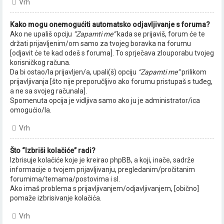
Vrh
Kako mogu onemogućiti automatsko odjavljivanje s foruma?
Ako ne upališ opciju
“Zapamti me”
kada se prijaviš, forum će te
držati prijavljenim/om samo za tvojeg boravka na forumu
[odjavit će te kad odeš s foruma]. To sprječava zlouporabu tvojeg
korisničkog računa.
Da bi ostao/la prijavljen/a, upali(š) opciju
“Zapamti me”
prilikom
prijavljivanja [što nije preporučljivo ako forumu pristupaš s tuđeg,
a ne sa svojeg računala].
Spomenuta opcija je vidljiva samo ako ju je administrator/ica
omogućio/la.
Vrh
Što “Izbriši kolačiće” radi?
Izbrisuje kolačiće koje je kreirao phpBB, a koji, inače, sadrže
informacije o tvojem prijavljivanju, pregledanim/pročitanim
forumima/temama/postovima i sl.
Ako imaš problema s prijavljivanjem/odjavljivanjem, [obično]
pomaže izbrisivanje kolačića.
Vrh