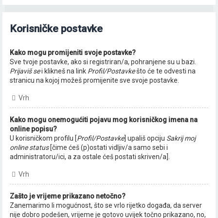
Korisničke postavke
Kako mogu promijeniti svoje postavke?
Sve tvoje postavke, ako si registriran/a, pohranjene su u bazi.
Prijaviš se
i klikneš na link
Profil/Postavke
što će te odvesti na
stranicu na kojoj možeš promijenite sve svoje postavke.
Vrh
Kako mogu onemogućiti pojavu mog korisničkog imena na
online popisu?
U korisničkom profilu [
Profil/Postavke
] upališ opciju
Sakrij moj
online status
[čime ćeš (p)ostati vidljiv/a samo sebi i
administratoru/ici, a za ostale ćeš postati skriven/a].
Vrh
Zašto je vrijeme prikazano netočno?
Zanemarimo li mogućnost, što se vrlo rijetko događa, da server
nije dobro podešen, vrijeme je gotovo uvijek točno prikazano, no,