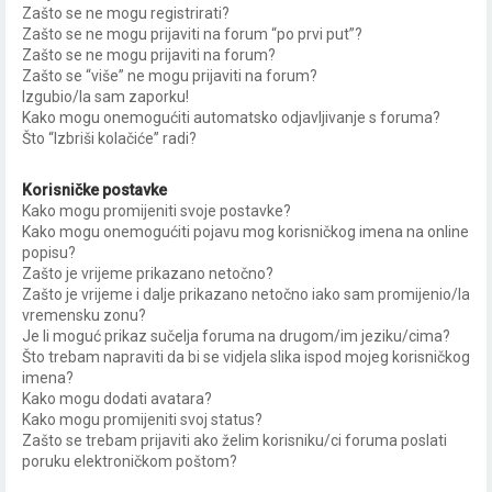
Zašto se ne mogu registrirati?
n
Zašto se ne mogu prijaviti na forum “po prvi put”?
i
Zašto se ne mogu prijaviti na forum?
Zašto se “više” ne mogu prijaviti na forum?
k
Izgubio/la sam zaporku!
Kako mogu onemogućiti automatsko odjavljivanje s foruma?
Što “Izbriši kolačiće” radi?
Korisničke postavke
Kako mogu promijeniti svoje postavke?
Kako mogu onemogućiti pojavu mog korisničkog imena na online
popisu?
Zašto je vrijeme prikazano netočno?
Zašto je vrijeme i dalje prikazano netočno iako sam promijenio/la
vremensku zonu?
Je li moguć prikaz sučelja foruma na drugom/im jeziku/cima?
Što trebam napraviti da bi se vidjela slika ispod mojeg korisničkog
imena?
Kako mogu dodati avatara?
Kako mogu promijeniti svoj status?
Zašto se trebam prijaviti ako želim korisniku/ci foruma poslati
poruku elektroničkom poštom?