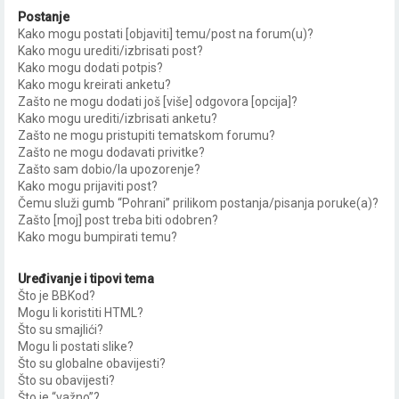
Postanje
Kako mogu postati [objaviti] temu/post na forum(u)?
Kako mogu urediti/izbrisati post?
Kako mogu dodati potpis?
Kako mogu kreirati anketu?
Zašto ne mogu dodati još [više] odgovora [opcija]?
Kako mogu urediti/izbrisati anketu?
Zašto ne mogu pristupiti tematskom forumu?
Zašto ne mogu dodavati privitke?
Zašto sam dobio/la upozorenje?
Kako mogu prijaviti post?
Čemu služi gumb “Pohrani” prilikom postanja/pisanja poruke(a)?
Zašto [moj] post treba biti odobren?
Kako mogu bumpirati temu?
Uređivanje i tipovi tema
Što je BBKod?
Mogu li koristiti HTML?
Što su smajlići?
Mogu li postati slike?
Što su globalne obavijesti?
Što su obavijesti?
Što je “važno”?