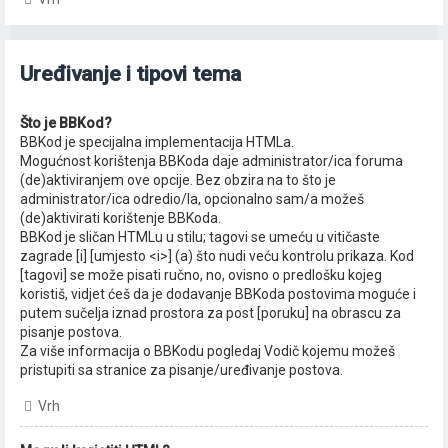
Uređivanje i tipovi tema
Što je BBKod?
BBKod je specijalna implementacija HTMLa.
Mogućnost korištenja BBKoda daje administrator/ica foruma
(de)aktiviranjem ove opcije. Bez obzira na to što je
administrator/ica odredio/la, opcionalno sam/a možeš
(de)aktivirati korištenje BBKoda.
BBKod je sličan HTMLu u stilu; tagovi se umeću u vitičaste
zagrade [i] [umjesto <i>] (a) što nudi veću kontrolu prikaza. Kod
[tagovi] se može pisati ručno, no, ovisno o predlošku kojeg
koristiš, vidjet ćeš da je dodavanje BBKoda postovima moguće i
putem sučelja iznad prostora za post [poruku] na obrascu za
pisanje postova.
Za više informacija o BBKodu pogledaj Vodič kojemu možeš
pristupiti sa stranice za pisanje/uređivanje postova.
Vrh