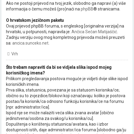
Ako ne postoji prijevod na tvoj jezik, slobodno ga napravi (a) više
informacija o čemu možeš (pro)naći na
phpBB
® stranicama.
O hrvatskom jezičnom paketu
Ovaj prijevod phpBB foruma, s engleskog [originalna verzija] na
hrvatski, u potpunosti, napravila je:
Ančica Sečan Matijaščić
.
Zadnju verziju ovog mog kompletnog prijevoda možeš preuzeti
sa:
ancica.sunceko.net
.
Vrh
Što trebam napraviti da bi se vidjela slika ispod mojeg
korisničkog imena?
Prilikom pregledavanja postova moguće je vidjeti dvije slike ispod
korisničkih imena.
Prva slika, statusnica, povezana je sa statusom korisnika/ce;
obično su to zvjezdice/blokovi koji označavaju: koliko je postova
postao/la korisnik/ca odnosno funkciju korisnika/ce na forumu
[npr. administrator/ica].
Ispod nje se može nalaziti veća slika zvana avatar [obično
jedinstvena/osobna za svakog/u korisnika/cu].
Dopuštenja o korištenju statusnica/avatara, kao i izbor
dostupnosti istih, daje administrator/ica foruma [slobodno ga/ju