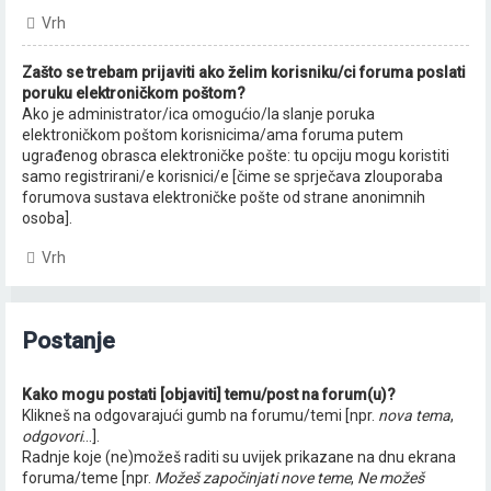
Vrh
Zašto se trebam prijaviti ako želim korisniku/ci foruma poslati
poruku elektroničkom poštom?
Ako je administrator/ica omogućio/la slanje poruka
elektroničkom poštom korisnicima/ama foruma putem
ugrađenog obrasca elektroničke pošte: tu opciju mogu koristiti
samo registrirani/e korisnici/e [čime se sprječava zlouporaba
forumova sustava elektroničke pošte od strane anonimnih
osoba].
Vrh
Postanje
Kako mogu postati [objaviti] temu/post na forum(u)?
Klikneš na odgovarajući gumb na forumu/temi [npr.
nova tema
,
odgovori
...].
Radnje koje (ne)možeš raditi su uvijek prikazane na dnu ekrana
foruma/teme [npr.
Možeš započinjati nove teme
,
Ne možeš