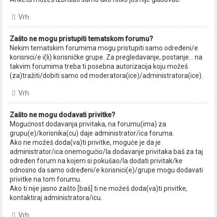
Vrh
Zašto ne mogu pristupiti tematskom forumu?
Nekim tematskim forumima mogu pristupiti samo određeni/e
korisnici/e i(li) korisničke grupe. Za pregledavanje, postanje... na
takvim forumima treba ti posebna autorizacija koju možeš
(za)tražiti/dobiti samo od moderatora(ice)/administratora(ice).
Vrh
Zašto ne mogu dodavati privitke?
Mogućnost dodavanja privitaka, na forumu(ima) za
grupu(e)/korisnika(cu) daje administrator/ica foruma.
Ako ne možeš doda(va)ti privitke, moguće je da je
administrator/ica onemogućio/la dodavanje privitaka baš za taj
određen forum na kojem si pokušao/la dodati privitak/ke
odnosno da samo određeni/e korisnici(e)/grupe mogu dodavati
privitke na tom forumu.
Ako ti nije jasno zašto [baš] ti ne možeš doda(va)ti privitke,
kontaktiraj administratora/icu.
Vrh