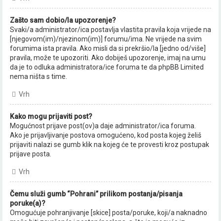
Zašto sam dobio/la upozorenje?
Svaki/a administrator/ica postavlja vlastita pravila koja vrijede na
[njegovom(im)/njezinom(im)] forumu/ima. Ne vrijede na svim
forumima ista pravila. Ako misli da si prekršio/la [jedno od/više]
pravila, može te upozoriti. Ako dobiješ upozorenje, imaj na umu
da je to odluka administratora/ice foruma te da phpBB Limited
nema ništa s time.
Vrh
Kako mogu prijaviti post?
Mogućnost prijave post(ov)a daje administrator/ica foruma.
Ako je prijavljivanje postova omogućeno, kod posta kojeg želiš
prijaviti nalazi se gumb klik na kojeg će te provesti kroz postupak
prijave posta.
Vrh
Čemu služi gumb “Pohrani” prilikom postanja/pisanja
poruke(a)?
Omogućuje pohranjivanje [skice] posta/poruke, koji/a naknadno