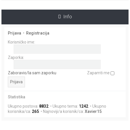
i
k
Info
Prijava
•
Registracija
Korisničko ime:
Zaporka:
Zaboravio/la sam zaporku
Zapamti me
Statistika
Ukupno postova:
8832
. • Ukupno tema:
1242
. • Ukupno
korisnika/ca:
265
. • Najnoviji/a korisnik/ca:
Xavier15
.