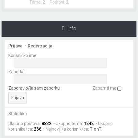
Teme:
2
Postovi:
2
n
i
k
Info
Prijava
•
Registracija
Korisničko ime:
Zaporka:
Zaboravio/la sam zaporku
Zapamti me
Statistika
Ukupno postova:
8832
. • Ukupno tema:
1242
. • Ukupno
korisnika/ca:
266
. • Najnoviji/a korisnik/ca:
TionT
.