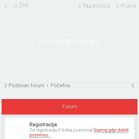
ČPP
Registracija
Prijava
Pozitivan forum
P
Pozitivan forum
Početna
r
e
Forum
t
r
Registracija
a
Za registraciju ti treba pozivnica!
Saznaj gdje dobiti
pozivnicu...
ž