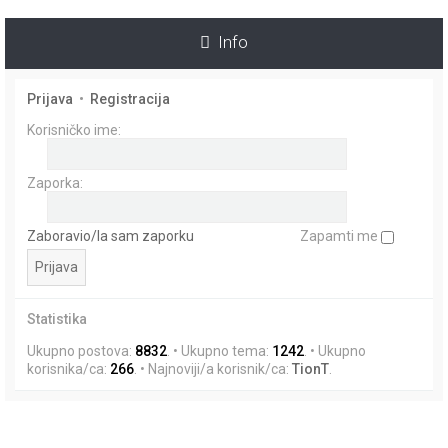
i
k
Info
Prijava
•
Registracija
Korisničko ime:
Zaporka:
Zaboravio/la sam zaporku
Zapamti me
Statistika
Ukupno postova:
8832
. • Ukupno tema:
1242
. • Ukupno
korisnika/ca:
266
. • Najnoviji/a korisnik/ca:
TionT
.