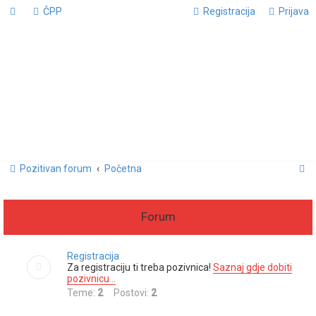
ČPP
Registracija
Prijava
P
Pozitivan forum
Početna
r
e
Forum
t
r
Registracija
a
Za registraciju ti treba pozivnica!
Saznaj gdje dobiti
pozivnicu...
ž
Teme:
2
Postovi:
2
n