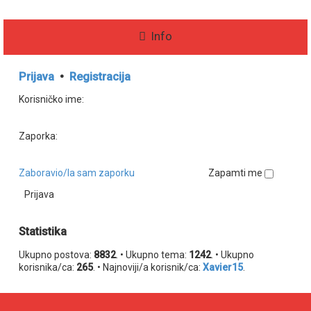
i
k
Info
Prijava
•
Registracija
Korisničko ime:
Zaporka:
Zaboravio/la sam zaporku
Zapamti me
Statistika
Ukupno postova:
8832
. • Ukupno tema:
1242
. • Ukupno
korisnika/ca:
265
. • Najnoviji/a korisnik/ca:
Xavier15
.