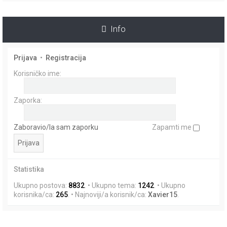
i
k
Info
Prijava
•
Registracija
Korisničko ime:
Zaporka:
Zaboravio/la sam zaporku
Zapamti me
Statistika
Ukupno postova:
8832
. • Ukupno tema:
1242
. • Ukupno
korisnika/ca:
265
. • Najnoviji/a korisnik/ca:
Xavier15
.