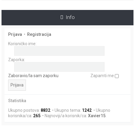
i
k
Info
Prijava
•
Registracija
Korisničko ime:
Zaporka:
Zaboravio/la sam zaporku
Zapamti me
Statistika
Ukupno postova:
8832
. • Ukupno tema:
1242
. • Ukupno
korisnika/ca:
265
. • Najnoviji/a korisnik/ca:
Xavier15
.