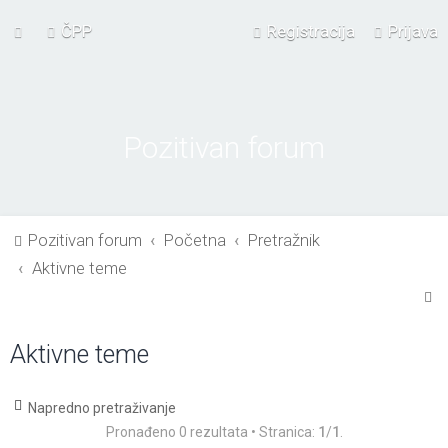
ČPP
Registracija
Prijava
Pozitivan forum
Pozitivan forum
Početna
Pretražnik
Aktivne teme
P
r
Aktivne teme
e
t
r
Napredno pretraživanje
Pronađeno 0 rezultata • Stranica:
1
/
1
.
a