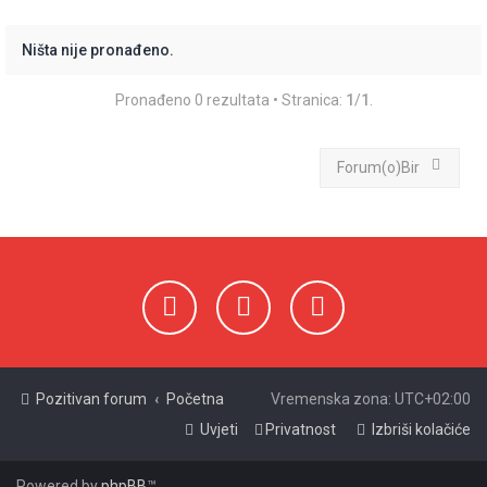
ž
n
Ništa nije pronađeno.
i
Pronađeno 0 rezultata • Stranica:
1
/
1
.
k
Forum(o)Bir
Pozitivan forum
Početna
Vremenska zona:
UTC+02:00
Uvjeti
Privatnost
Izbriši kolačiće
Powered by
phpBB
™