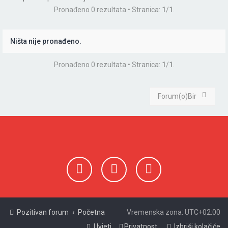
Pronađeno 0 rezultata • Stranica:
1
/
1
.
a
ž
n
Ništa nije pronađeno.
i
Pronađeno 0 rezultata • Stranica:
1
/
1
.
k
Forum(o)Bir
Pozitivan forum
Početna
Vremenska zona:
UTC+02:00
Uvjeti
Privatnost
Izbriši kolačiće