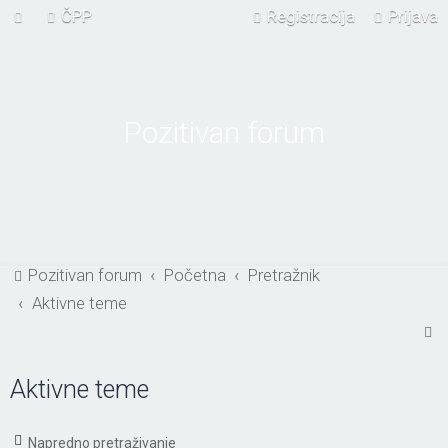
ČPP
Registracija
Prijava
Pozitivan forum
Pozitivan forum
Početna
Pretražnik
Aktivne teme
P
r
Aktivne teme
e
t
r
Napredno pretraživanje