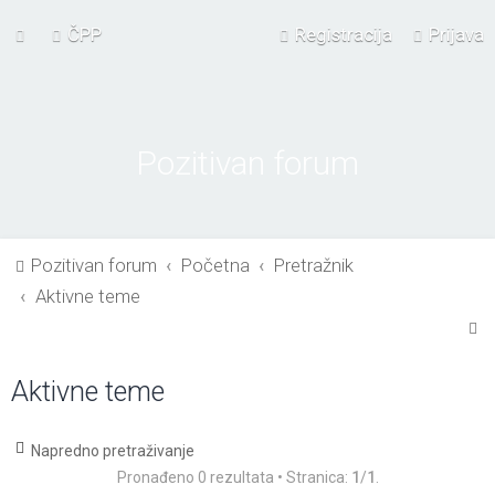
ČPP
Registracija
Prijava
Pozitivan forum
Pozitivan forum
Početna
Pretražnik
Aktivne teme
P
r
Aktivne teme
e
t
r
Napredno pretraživanje
Pronađeno 0 rezultata • Stranica:
1
/
1
.
a