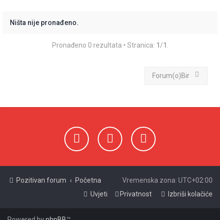
ž
n
Ništa nije pronađeno.
i
Pronađeno 0 rezultata • Stranica:
1
/
1
.
k
Forum(o)Bir
Pozitivan forum
Početna
Vremenska zona:
UTC+02:00
Uvjeti
Privatnost
Izbriši kolačiće
Powered by
phpBB
™