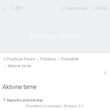
ČPP
Registracija
Prijava
Pozitivan forum
Pozitivan forum
Početna
Pretražnik
Aktivne teme
P
r
Aktivne teme
e
t
r
Napredno pretraživanje
Pronađeno 0 rezultata • Stranica:
1
/
1
.
a