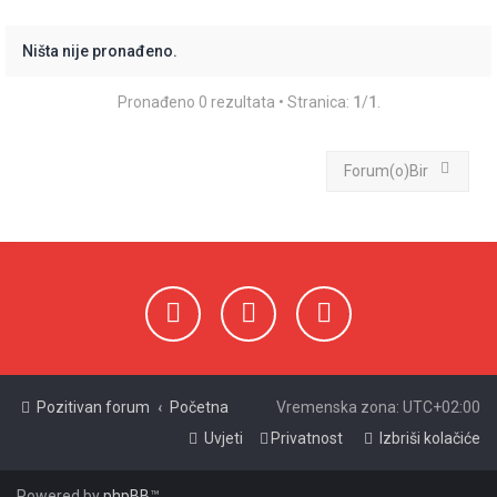
ž
n
Ništa nije pronađeno.
i
Pronađeno 0 rezultata • Stranica:
1
/
1
.
k
Forum(o)Bir
Pozitivan forum
Početna
Vremenska zona:
UTC+02:00
Uvjeti
Privatnost
Izbriši kolačiće
Powered by
phpBB
™