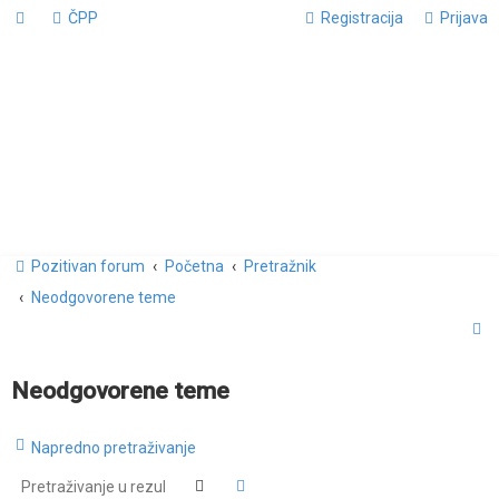
ČPP
Registracija
Prijava
Pozitivan forum
Početna
Pretražnik
Neodgovorene teme
P
r
Neodgovorene teme
e
t
Napredno pretraživanje
r
a
Pretražnik
Napredno pretraživanje