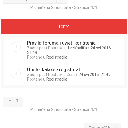
ž
Pronađena 2 rezultata • Stranica:
1
/
1
.
n
i
Teme
k
Pravila foruma i uvjeti korištenja
Zadnji post Postao/la
JizzKhalifa
«
24 svi 2016,
21:49
Postano u
Registracija
Upute: kako se registrirati
Zadnji post Postao/la
Gost
«
24 svi 2016, 21:49
Postano u
Registracija
Pronađena 2 rezultata • Stranica:
1
/
1
.