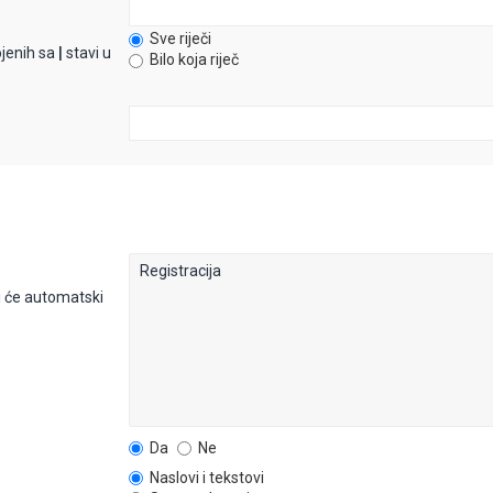
Sve riječi
ojenih sa
|
stavi u
Bilo koja riječ
 će automatski
Da
Ne
Naslovi i tekstovi