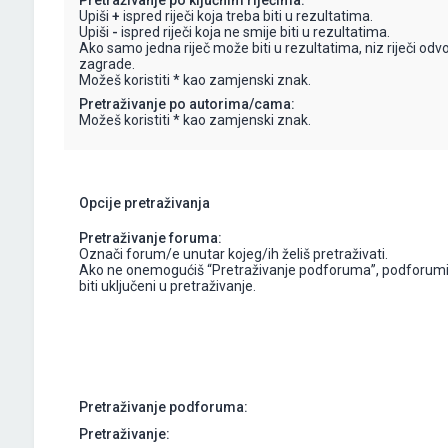
Pretraživanje po ključnim riječima:
Upiši
+
ispred riječi koja treba biti u rezultatima.
Upiši
-
ispred riječi koja ne smije biti u rezultatima.
Ako samo jedna riječ može biti u rezultatima, niz riječi odv
zagrade.
Možeš koristiti * kao zamjenski znak.
Pretraživanje po autorima/cama:
Možeš koristiti * kao zamjenski znak.
Opcije pretraživanja
Pretraživanje foruma:
Označi forum/e unutar kojeg/ih želiš pretraživati.
Ako ne onemogućiš “Pretraživanje podforuma”, podforumi
biti uključeni u pretraživanje.
Pretraživanje podforuma:
Pretraživanje: