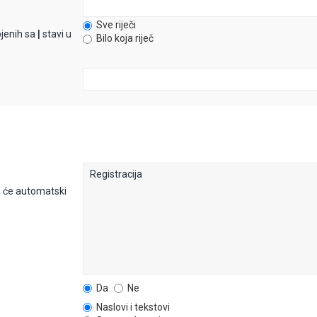
Sve riječi
ojenih sa
|
stavi u
Bilo koja riječ
 će automatski
Da
Ne
Naslovi i tekstovi