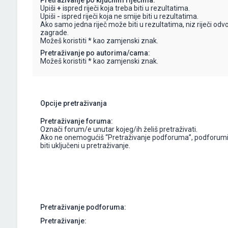
Pretraživanje po ključnim riječima:
Upiši
+
ispred riječi koja treba biti u rezultatima.
Upiši
-
ispred riječi koja ne smije biti u rezultatima.
Ako samo jedna riječ može biti u rezultatima, niz riječi odv
zagrade.
Možeš koristiti * kao zamjenski znak.
Pretraživanje po autorima/cama:
Možeš koristiti * kao zamjenski znak.
Opcije pretraživanja
Pretraživanje foruma:
Označi forum/e unutar kojeg/ih želiš pretraživati.
Ako ne onemogućiš “Pretraživanje podforuma”, podforumi
biti uključeni u pretraživanje.
Pretraživanje podforuma:
Pretraživanje: