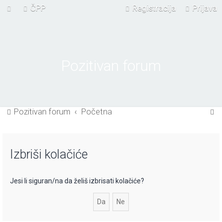
ČPP
Registracija
Prijava
Pozitivan forum
P
Pozitivan forum
Početna
r
e
Izbriši kolačiće
t
r
a
Jesi li siguran/na da želiš izbrisati kolačiće?
ž
n