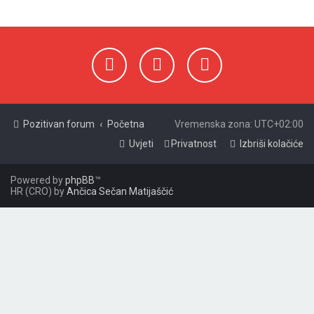
i
k
Pozitivan forum
Početna
Vremenska zona:
UTC+02:00
Uvjeti
Privatnost
Izbriši kolačiće
Powered by
phpBB
™
HR (CRO) by
Ančica Sečan Matijaščić