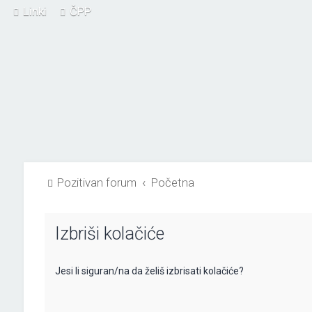
Linki
ČPP
Pozitivan forum
Početna
Izbriši kolačiće
Jesi li siguran/na da želiš izbrisati kolačiće?