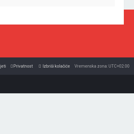
jeti
Privatnost
Izbriši kolačiće
Vremenska zona:
UTC+02:00