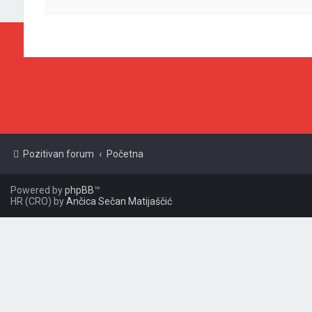
Pozitivan forum
Početna
Powered by
phpBB
™
HR (CRO) by
Ančica Sečan Matijaščić