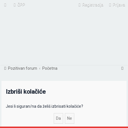
ČPP
Registracija
Prijava
P
Pozitivan forum
Početna
r
e
Izbriši kolačiće
t
r
Jesi li siguran/na da želiš izbrisati kolačiće?
a
ž
n