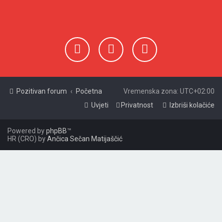
i
k
Pozitivan forum
Početna
Vremenska zona:
UTC+02:00
Uvjeti
Privatnost
Izbriši kolačiće
Powered by
phpBB
™
HR (CRO) by
Ančica Sečan Matijaščić