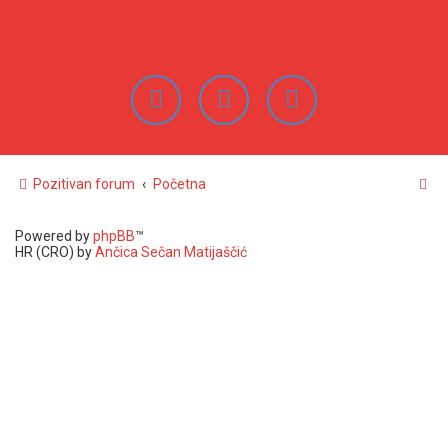
n
i
k
Pozitivan forum
Početna
Powered by
phpBB
™
HR (CRO) by
Ančica Sečan Matijaščić