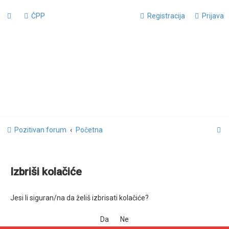
ČPP
Registracija
Prijava
P
Pozitivan forum
Početna
r
e
Izbriši kolačiće
t
r
Jesi li siguran/na da želiš izbrisati kolačiće?
a
ž