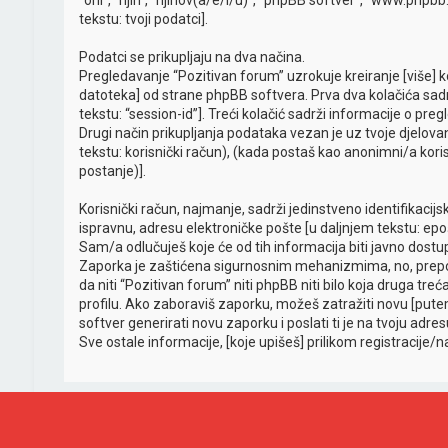
“oni”, “njih”, “njihov(a/e/i/u)”, “phpBB softver”, “www.phpb
tekstu: tvoji podatci].
Podatci se prikupljaju na dva načina.
Pregledavanje “Pozitivan forum” uzrokuje kreiranje [više]
datoteka] od strane phpBB softvera. Prva dva kolačića sadrže
tekstu: “session-id”]. Treći kolačić sadrži informacije o pr
Drugi način prikupljanja podataka vezan je uz tvoje djelova
tekstu: korisnički račun), (kada postaš kao anonimni/a kori
postanje)].
Korisnički račun, najmanje, sadrži jedinstveno identifikacij
ispravnu, adresu elektroničke pošte [u daljnjem tekstu: epoš
Sam/a odlučuješ koje će od tih informacija biti javno dostu
Zaporka je zaštićena sigurnosnim mehanizmima, no, prepor
da niti “Pozitivan forum” niti phpBB niti bilo koja druga t
profilu. Ako zaboraviš zaporku, možeš zatražiti novu [pu
softver generirati novu zaporku i poslati ti je na tvoju adre
Sve ostale informacije, [koje upišeš] prilikom registracije/