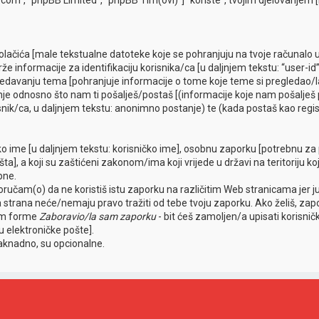
b.com”, “phpBB Limited”, “phpBB Tim(ovi)”] “koriste”, tvojim djelovanjem
 kolačića [male tekstualne datoteke koje se pohranjuju na tvoje računal
 informacije za identifikaciju korisnika/ca [u daljnjem tekstu: “user-id”]
egledavanju tema [pohranjuje informacije o tome koje teme si pregledao/l
nje odnosno što nam ti pošalješ/postaš [(informacije koje nam pošalješ p
snik/ca, u daljnjem tekstu: anonimno postanje) te (kada postaš kao regist
sko ime [u daljnjem tekstu: korisničko ime], osobnu zaporku [potrebnu za p
ta], a koji su zaštićeni zakonom/ima koji vrijede u državi na teritoriju k
pne.
učam(o) da ne koristiš istu zaporku na različitim Web stranicama jer 
reća strana neće/nemaju pravo tražiti od tebe tvoju zaporku. Ako želiš, z
tem forme
Zaboravio/la sam zaporku
- bit ćeš zamoljen/a upisati korisni
su elektroničke pošte].
naknadno, su opcionalne.