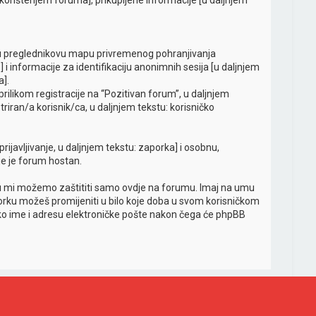
 [korištenjem foruma], prikupljene informacije [u daljnjem
o u preglednikovu mapu privremenog pohranjivanja
 i informacije za identifikaciju anonimnih sesija [u daljnjem
a].
rilikom registracije na “Pozitivan forum”, u daljnjem
riran/a korisnik/ca, u daljnjem tekstu: korisničko
rijavljivanje, u daljnjem tekstu: zaporka] i osobnu,
oje je forum hostan.
ju mi možemo zaštititi samo ovdje na forumu. Imaj na umu
aporku možeš promijeniti u bilo koje doba u svom korisničkom
čko ime i adresu elektroničke pošte nakon čega će phpBB