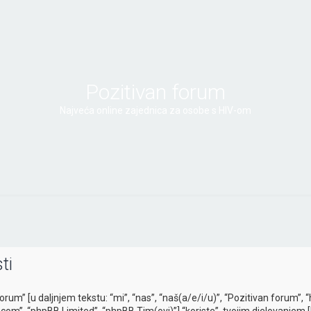
Pozitivan forum
Najveća online zajednica za osobe s HIV-om
ti
forum” [u daljnjem tekstu: “mi”, “nas”, “naš(a/e/i/u)”, “Pozitivan forum”,