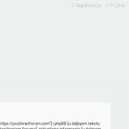
Registracija
Prijava
 “https://pozitivanforum.com”] i phpBB [u daljnjem tekstu: