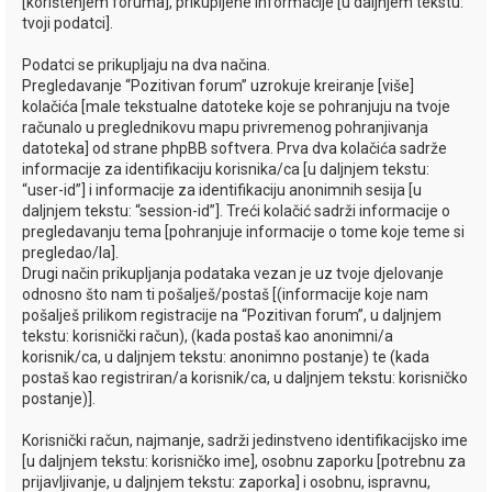
i
[korištenjem foruma], prikupljene informacije [u daljnjem tekstu:
tvoji podatci].
k
Podatci se prikupljaju na dva načina.
Pregledavanje “Pozitivan forum” uzrokuje kreiranje [više]
kolačića [male tekstualne datoteke koje se pohranjuju na tvoje
računalo u preglednikovu mapu privremenog pohranjivanja
datoteka] od strane phpBB softvera. Prva dva kolačića sadrže
informacije za identifikaciju korisnika/ca [u daljnjem tekstu:
“user-id”] i informacije za identifikaciju anonimnih sesija [u
daljnjem tekstu: “session-id”]. Treći kolačić sadrži informacije o
pregledavanju tema [pohranjuje informacije o tome koje teme si
pregledao/la].
Drugi način prikupljanja podataka vezan je uz tvoje djelovanje
odnosno što nam ti pošalješ/postaš [(informacije koje nam
pošalješ prilikom registracije na “Pozitivan forum”, u daljnjem
tekstu: korisnički račun), (kada postaš kao anonimni/a
korisnik/ca, u daljnjem tekstu: anonimno postanje) te (kada
postaš kao registriran/a korisnik/ca, u daljnjem tekstu: korisničko
postanje)].
Korisnički račun, najmanje, sadrži jedinstveno identifikacijsko ime
[u daljnjem tekstu: korisničko ime], osobnu zaporku [potrebnu za
prijavljivanje, u daljnjem tekstu: zaporka] i osobnu, ispravnu,