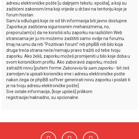
adresu elektroničke pošte [u daljnjem tekstu: epošta], a koji su
zaštićeni zakonom/ima koji vrijede u državi na teritoriju koje je
forum hostan.
Sam/a odlučuješ koje će od tih informacija biti javno dostupne.
Zaporka je zaštićena sigurnosnim mehanizmima, no,
preporučam(o) da ne koristiš istu zaporku na različitim Web
stranicama jer ju mi možemo zaštititi samo ovdje na forumu.
Imaj na umu da niti “Pozitivan forum” niti phpBB niti bilo koja
druga treća strana neće/nemaju pravo tražiti od tebe tvoju
zaporku. Ako želiš, zaporku možeš promijeniti u bilo koje doba u
svom korisničkom profilu. Ako zaboraviš zaporku, možeš
zatražiti novu [putem forme
Zaboravio/la sam zaporku
- bit ćeš
zamoljen/a upisati korisničko ime i adresu elektroničke pošte
nakon čega će phpBB softver generirati novu zaporku i poslati ti
je na tvoju adresu elektroničke pošte].
Sve ostale informacije, [koje upišeš] prilikom
registracije/naknadno, su opcionalne.