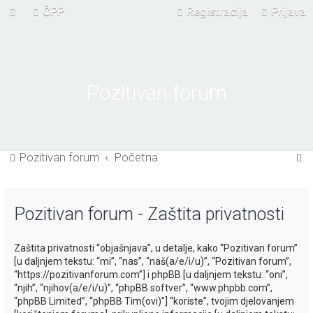
ČPP
Registracija
Prijava
Pozitivan forum
P
Pozitivan forum
Početna
r
e
Pozitivan forum - Zaštita privatnosti
t
r
Zaštita privatnosti “objašnjava”, u detalje, kako “Pozitivan forum”
a
[u daljnjem tekstu: “mi”, “nas”, “naš(a/e/i/u)”, “Pozitivan forum”,
ž
“https://pozitivanforum.com”] i phpBB [u daljnjem tekstu: “oni”,
“njih”, “njihov(a/e/i/u)”, “phpBB softver”, “www.phpbb.com”,
n
“phpBB Limited”, “phpBB Tim(ovi)”] “koriste”, tvojim djelovanjem