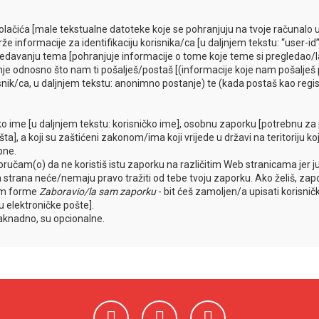
 kolačića [male tekstualne datoteke koje se pohranjuju na tvoje računal
 informacije za identifikaciju korisnika/ca [u daljnjem tekstu: “user-id”]
egledavanju tema [pohranjuje informacije o tome koje teme si pregledao/l
nje odnosno što nam ti pošalješ/postaš [(informacije koje nam pošalješ p
snik/ca, u daljnjem tekstu: anonimno postanje) te (kada postaš kao regist
sko ime [u daljnjem tekstu: korisničko ime], osobnu zaporku [potrebnu za p
ta], a koji su zaštićeni zakonom/ima koji vrijede u državi na teritoriju k
pne.
učam(o) da ne koristiš istu zaporku na različitim Web stranicama jer 
reća strana neće/nemaju pravo tražiti od tebe tvoju zaporku. Ako želiš, z
tem forme
Zaboravio/la sam zaporku
- bit ćeš zamoljen/a upisati korisni
su elektroničke pošte].
naknadno, su opcionalne.