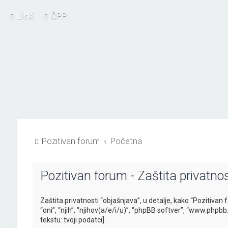
Linki
ČPP
Pozitivan forum
Početna
Pozitivan forum - Zaštita privatnos
Zaštita privatnosti “objašnjava”, u detalje, kako “Pozitivan 
“oni”, “njih”, “njihov(a/e/i/u)”, “phpBB softver”, “www.phpb
tekstu: tvoji podatci].