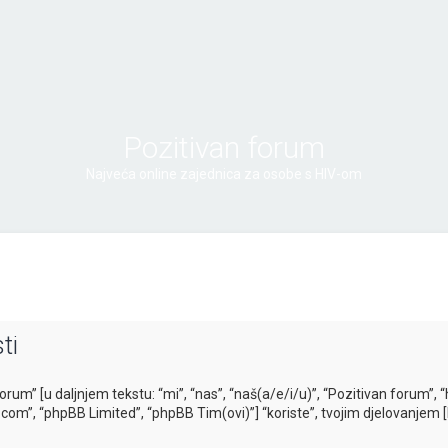
Pozitivan forum
Najveća online zajednica za osobe s HIV-om
ti
forum” [u daljnjem tekstu: “mi”, “nas”, “naš(a/e/i/u)”, “Pozitivan forum”,
b.com”, “phpBB Limited”, “phpBB Tim(ovi)”] “koriste”, tvojim djelovanjem