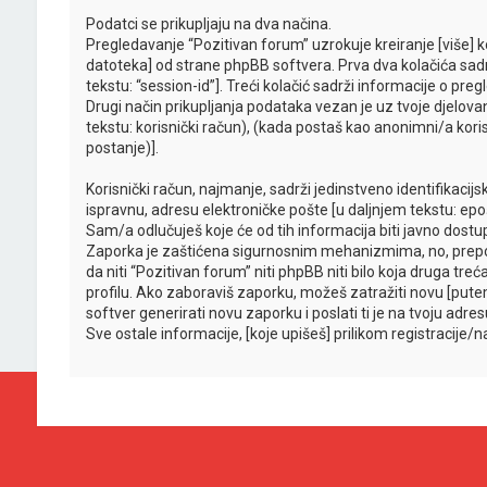
Podatci se prikupljaju na dva načina.
Pregledavanje “Pozitivan forum” uzrokuje kreiranje [više]
datoteka] od strane phpBB softvera. Prva dva kolačića sadrže
tekstu: “session-id”]. Treći kolačić sadrži informacije o pr
Drugi način prikupljanja podataka vezan je uz tvoje djelova
tekstu: korisnički račun), (kada postaš kao anonimni/a kori
postanje)].
Korisnički račun, najmanje, sadrži jedinstveno identifikacij
ispravnu, adresu elektroničke pošte [u daljnjem tekstu: epoš
Sam/a odlučuješ koje će od tih informacija biti javno dostu
Zaporka je zaštićena sigurnosnim mehanizmima, no, prepor
da niti “Pozitivan forum” niti phpBB niti bilo koja druga t
profilu. Ako zaboraviš zaporku, možeš zatražiti novu [pu
softver generirati novu zaporku i poslati ti je na tvoju adre
Sve ostale informacije, [koje upišeš] prilikom registracije/