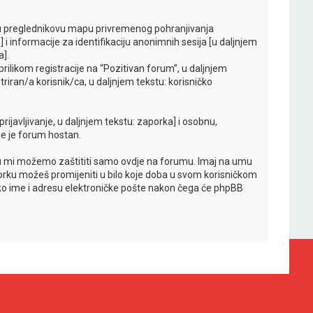
o u preglednikovu mapu privremenog pohranjivanja
 i informacije za identifikaciju anonimnih sesija [u daljnjem
a].
rilikom registracije na “Pozitivan forum”, u daljnjem
riran/a korisnik/ca, u daljnjem tekstu: korisničko
rijavljivanje, u daljnjem tekstu: zaporka] i osobnu,
oje je forum hostan.
ju mi možemo zaštititi samo ovdje na forumu. Imaj na umu
aporku možeš promijeniti u bilo koje doba u svom korisničkom
čko ime i adresu elektroničke pošte nakon čega će phpBB