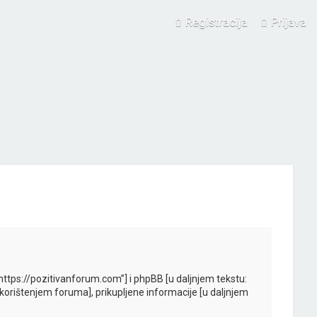
Registracija
Prijava
 “https://pozitivanforum.com”] i phpBB [u daljnjem tekstu:
 [korištenjem foruma], prikupljene informacije [u daljnjem