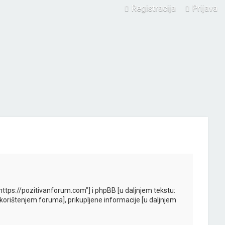
Registracija
Prijava
 “https://pozitivanforum.com”] i phpBB [u daljnjem tekstu:
 [korištenjem foruma], prikupljene informacije [u daljnjem