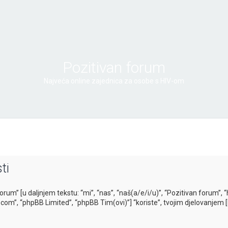
Pozitivan forum
Najveća online zajednica za osobe s HIV-om
ti
forum” [u daljnjem tekstu: “mi”, “nas”, “naš(a/e/i/u)”, “Pozitivan forum”,
b.com”, “phpBB Limited”, “phpBB Tim(ovi)”] “koriste”, tvojim djelovanjem