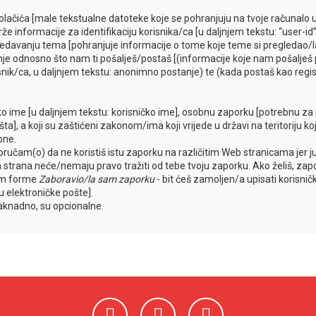
 kolačića [male tekstualne datoteke koje se pohranjuju na tvoje računal
 informacije za identifikaciju korisnika/ca [u daljnjem tekstu: “user-id”]
egledavanju tema [pohranjuje informacije o tome koje teme si pregledao/l
nje odnosno što nam ti pošalješ/postaš [(informacije koje nam pošalješ p
snik/ca, u daljnjem tekstu: anonimno postanje) te (kada postaš kao regist
sko ime [u daljnjem tekstu: korisničko ime], osobnu zaporku [potrebnu za p
ta], a koji su zaštićeni zakonom/ima koji vrijede u državi na teritoriju k
pne.
učam(o) da ne koristiš istu zaporku na različitim Web stranicama jer 
reća strana neće/nemaju pravo tražiti od tebe tvoju zaporku. Ako želiš, z
tem forme
Zaboravio/la sam zaporku
- bit ćeš zamoljen/a upisati korisni
su elektroničke pošte].
naknadno, su opcionalne.