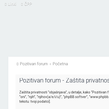
Linki
ČPP
Pozitivan forum
Početna
Pozitivan forum - Zaštita privatnos
Zaštita privatnosti “objašnjava”, u detalje, kako “Pozitivan 
“oni”, “njih”, “njihov(a/e/i/u)”, “phpBB softver”, “www.phpb
tekstu: tvoji podatci].