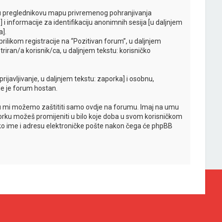
o u preglednikovu mapu privremenog pohranjivanja
 i informacije za identifikaciju anonimnih sesija [u daljnjem
a].
rilikom registracije na “Pozitivan forum”, u daljnjem
riran/a korisnik/ca, u daljnjem tekstu: korisničko
rijavljivanje, u daljnjem tekstu: zaporka] i osobnu,
oje je forum hostan.
ju mi možemo zaštititi samo ovdje na forumu. Imaj na umu
aporku možeš promijeniti u bilo koje doba u svom korisničkom
čko ime i adresu elektroničke pošte nakon čega će phpBB