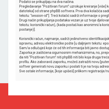
Podatci se prikupljaju na dva načina.
Pregledavanje “Pozitivan forum” uzrokuje kreiranje [više]
datoteka] od strane phpBB softvera. Prva dva kolačića sadrže
tekstu: “session-id”]. Treći kolačić sadrži informacije o pr
Drugi način prikupljanja podataka vezan je uz tvoje djelova
tekstu: korisnički račun), (kada postaš kao anonimni/a kori
postanje)].
Korisnički račun, najmanje, sadrži jedinstveno identifikacij
ispravnu, adresu elektroničke pošte [u daljnjem tekstu: epoš
Sam/a odlučuješ koje će od tih informacija biti javno dostu
Zaporka je zaštićena sigurnosnim mehanizmima, no, prepor
da niti “Pozitivan forum” niti phpBB niti bilo koja druga t
profilu. Ako zaboraviš zaporku, možeš zatražiti novu [pu
softver generirati novu zaporku i poslati ti je na tvoju adre
Sve ostale informacije, [koje upišeš] prilikom registracije/