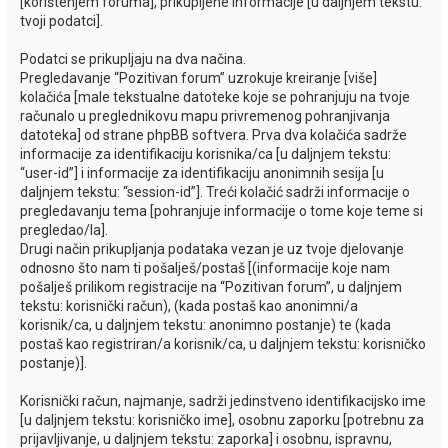
i
[korištenjem foruma], prikupljene informacije [u daljnjem tekstu:
tvoji podatci].
k
Podatci se prikupljaju na dva načina.
Pregledavanje “Pozitivan forum” uzrokuje kreiranje [više]
kolačića [male tekstualne datoteke koje se pohranjuju na tvoje
računalo u preglednikovu mapu privremenog pohranjivanja
datoteka] od strane phpBB softvera. Prva dva kolačića sadrže
informacije za identifikaciju korisnika/ca [u daljnjem tekstu:
“user-id”] i informacije za identifikaciju anonimnih sesija [u
daljnjem tekstu: “session-id”]. Treći kolačić sadrži informacije o
pregledavanju tema [pohranjuje informacije o tome koje teme si
pregledao/la].
Drugi način prikupljanja podataka vezan je uz tvoje djelovanje
odnosno što nam ti pošalješ/postaš [(informacije koje nam
pošalješ prilikom registracije na “Pozitivan forum”, u daljnjem
tekstu: korisnički račun), (kada postaš kao anonimni/a
korisnik/ca, u daljnjem tekstu: anonimno postanje) te (kada
postaš kao registriran/a korisnik/ca, u daljnjem tekstu: korisničko
postanje)].
Korisnički račun, najmanje, sadrži jedinstveno identifikacijsko ime
[u daljnjem tekstu: korisničko ime], osobnu zaporku [potrebnu za
prijavljivanje, u daljnjem tekstu: zaporka] i osobnu, ispravnu,