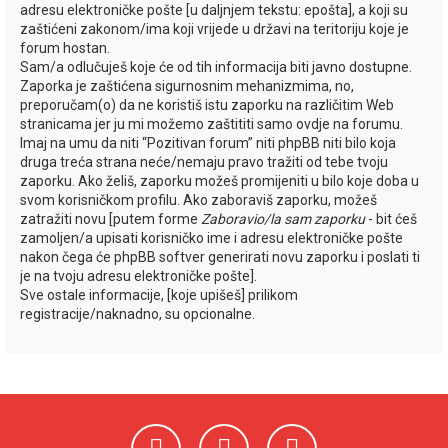
adresu elektroničke pošte [u daljnjem tekstu: epošta], a koji su
zaštićeni zakonom/ima koji vrijede u državi na teritoriju koje je
forum hostan.
Sam/a odlučuješ koje će od tih informacija biti javno dostupne.
Zaporka je zaštićena sigurnosnim mehanizmima, no,
preporučam(o) da ne koristiš istu zaporku na različitim Web
stranicama jer ju mi možemo zaštititi samo ovdje na forumu.
Imaj na umu da niti “Pozitivan forum” niti phpBB niti bilo koja
druga treća strana neće/nemaju pravo tražiti od tebe tvoju
zaporku. Ako želiš, zaporku možeš promijeniti u bilo koje doba u
svom korisničkom profilu. Ako zaboraviš zaporku, možeš
zatražiti novu [putem forme
Zaboravio/la sam zaporku
- bit ćeš
zamoljen/a upisati korisničko ime i adresu elektroničke pošte
nakon čega će phpBB softver generirati novu zaporku i poslati ti
je na tvoju adresu elektroničke pošte].
Sve ostale informacije, [koje upišeš] prilikom
registracije/naknadno, su opcionalne.