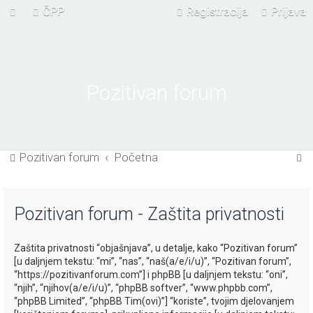
ČPP
Registracija
Prijava
Pozitivan forum
P
Pozitivan forum
Početna
r
e
Pozitivan forum - Zaštita privatnosti
t
r
Zaštita privatnosti “objašnjava”, u detalje, kako “Pozitivan forum”
a
[u daljnjem tekstu: “mi”, “nas”, “naš(a/e/i/u)”, “Pozitivan forum”,
ž
“https://pozitivanforum.com”] i phpBB [u daljnjem tekstu: “oni”,
“njih”, “njihov(a/e/i/u)”, “phpBB softver”, “www.phpbb.com”,
n
“phpBB Limited”, “phpBB Tim(ovi)”] “koriste”, tvojim djelovanjem