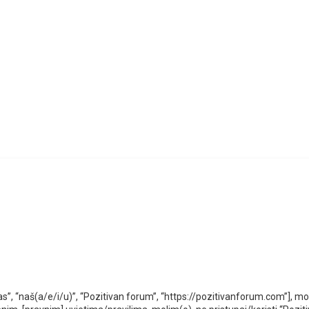
as”, “naš(a/e/i/u)”, “Pozitivan forum”, “https://pozitivanforum.com”], m