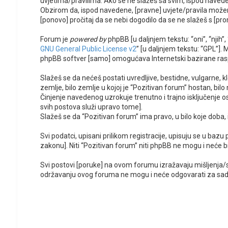
uvjetima/pravilima. Ako se ne slažeš sa svim, ispod naveden
Obzirom da, ispod navedene, [pravne] uvjete/pravila možem
[ponovo] pročitaj da se nebi dogodilo da se ne slažeš s [pro
Forum je
powered by
phpBB [u daljnjem tekstu: “oni”, “njih
GNU General Public License v2
” [u daljnjem tekstu: “GPL”].
phpBB softver [samo] omogućava Internetski bazirane raspr
Slažeš se da nećeš postati uvredljive, bestidne, vulgarne, kl
zemlje, bilo zemlje u kojoj je “Pozitivan forum” hostan, bi
Činjenje navedenog uzrokuje trenutno i trajno isključenje oso
svih postova služi upravo tome].
Slažeš se da “Pozitivan forum” ima pravo, u bilo koje doba
Svi podatci, upisani prilikom registracije, upisuju se u bazu
zakonu]. Niti “Pozitivan forum” niti phpBB ne mogu i neće 
Svi postovi [poruke] na ovom forumu izražavaju mišljenja/
održavanju ovog foruma ne mogu i neće odgovarati za sadrža