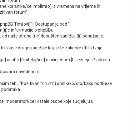
ivan forum”.
ne korisnike/ce, molim(o), s vremena na vrijeme ih
zitivan forum”.
“phpBB Tim(ovi)”]. Dostupan je pod “
jn(ij)e informacije o phpBBu.
 od naše strane (ne)dopušten sadržaj i(li) ponašanje.
bilo koje druge sadržaje koji krše zakon(e) [bilo tvoje
ga] osobe [činitelja/ice] o učinjenom [bilježenje IP adresa
i odgovara navedenom.
 [osim tebi, “Pozitivan forum” i onih-ako/što/kako podliježe
a podataka.
, moderatori/ce i ostale osobe koje sudjeluju u