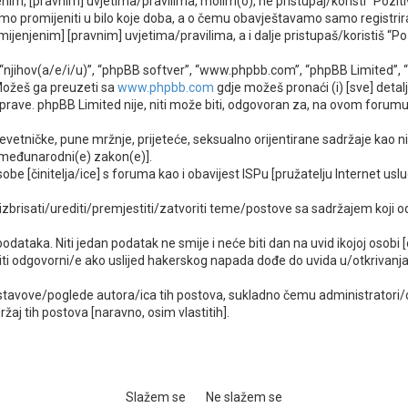
im, [pravnim] uvjetima/pravilima, molim(o), ne pristupaj/koristi “Pozit
o promijeniti u bilo koje doba, a o čemu obavještavamo samo registrira
mijenjenim] [pravnim] uvjetima/pravilima, a i dalje pristupaš/koristiš “Po
”, “njihov(a/e/i/u)”, “phpBB softver”, “www.phpbb.com”, “phpBB Limited”, 
 Možeš ga preuzeti sa
www.phpbb.com
gdje možeš pronaći (i) [sve] detal
ave. phpBB Limited nije, niti može biti, odgovoran za, na ovom forumu,
evetničke, pune mržnje, prijeteće, seksualno orijentirane sadržaje kao ni 
lo međunarodni(e) zakon(e)].
be [činitelja/ice] s foruma kao i obavijest ISPu [pružatelju Internet uslu
, izbrisati/urediti/premjestiti/zatvoriti teme/postove sa sadržajem koj
 podataka. Niti jedan podatak ne smije i neće biti dan na uvid ikojoj osobi
biti odgovorni/e ako uslijed hakerskog napada dođe do uvida u/otkrivanj
stavove/poglede autora/ica tih postova, sukladno čemu administratori/ce
j tih postova [naravno, osim vlastitih].