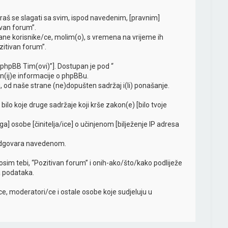
oraš se slagati sa svim, ispod navedenim, [pravnim]
ivan forum”.
ne korisnike/ce, molim(o), s vremena na vrijeme ih
zitivan forum”.
“phpBB Tim(ovi)”]. Dostupan je pod “
jn(ij)e informacije o phpBBu.
 od naše strane (ne)dopušten sadržaj i(li) ponašanje.
bilo koje druge sadržaje koji krše zakon(e) [bilo tvoje
ga] osobe [činitelja/ice] o učinjenom [bilježenje IP adresa
i odgovara navedenom.
 [osim tebi, “Pozitivan forum” i onih-ako/što/kako podliježe
a podataka.
, moderatori/ce i ostale osobe koje sudjeluju u