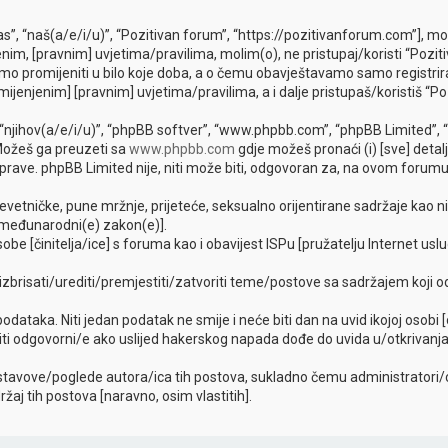
as”, “naš(a/e/i/u)”, “Pozitivan forum”, “https://pozitivanforum.com”], m
im, [pravnim] uvjetima/pravilima, molim(o), ne pristupaj/koristi “Pozit
o promijeniti u bilo koje doba, a o čemu obavještavamo samo registrira
mijenjenim] [pravnim] uvjetima/pravilima, a i dalje pristupaš/koristiš “Po
”, “njihov(a/e/i/u)”, “phpBB softver”, “www.phpbb.com”, “phpBB Limited”, 
 Možeš ga preuzeti sa
www.phpbb.com
gdje možeš pronaći (i) [sve] detal
ave. phpBB Limited nije, niti može biti, odgovoran za, na ovom forumu,
evetničke, pune mržnje, prijeteće, seksualno orijentirane sadržaje kao ni 
lo međunarodni(e) zakon(e)].
be [činitelja/ice] s foruma kao i obavijest ISPu [pružatelju Internet uslu
, izbrisati/urediti/premjestiti/zatvoriti teme/postove sa sadržajem koj
 podataka. Niti jedan podatak ne smije i neće biti dan na uvid ikojoj osobi
biti odgovorni/e ako uslijed hakerskog napada dođe do uvida u/otkrivanj
stavove/poglede autora/ica tih postova, sukladno čemu administratori/ce
j tih postova [naravno, osim vlastitih].