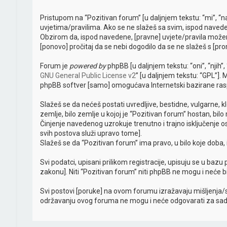
Pristupom na “Pozitivan forum” [u daljnjem tekstu: “mi”, “n
uvjetima/pravilima. Ako se ne slažeš sa svim, ispod naveden
Obzirom da, ispod navedene, [pravne] uvjete/pravila možem
[ponovo] pročitaj da se nebi dogodilo da se ne slažeš s [pro
Forum je
powered by
phpBB [u daljnjem tekstu: “oni”, “njih
GNU General Public License v2
” [u daljnjem tekstu: “GPL”].
phpBB softver [samo] omogućava Internetski bazirane raspr
Slažeš se da nećeš postati uvredljive, bestidne, vulgarne, kl
zemlje, bilo zemlje u kojoj je “Pozitivan forum” hostan, bi
Činjenje navedenog uzrokuje trenutno i trajno isključenje oso
svih postova služi upravo tome].
Slažeš se da “Pozitivan forum” ima pravo, u bilo koje doba
Svi podatci, upisani prilikom registracije, upisuju se u bazu
zakonu]. Niti “Pozitivan forum” niti phpBB ne mogu i neće 
Svi postovi [poruke] na ovom forumu izražavaju mišljenja/
održavanju ovog foruma ne mogu i neće odgovarati za sadrža