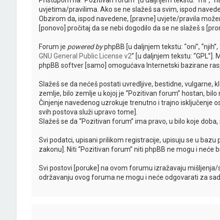
Pristupom na “Pozitivan forum” [u daljnjem tekstu: “mi”, “n
uvjetima/pravilima. Ako se ne slažeš sa svim, ispod naveden
Obzirom da, ispod navedene, [pravne] uvjete/pravila možem
[ponovo] pročitaj da se nebi dogodilo da se ne slažeš s [pro
Forum je
powered by
phpBB [u daljnjem tekstu: “oni”, “njih
GNU General Public License v2
” [u daljnjem tekstu: “GPL”].
phpBB softver [samo] omogućava Internetski bazirane raspr
Slažeš se da nećeš postati uvredljive, bestidne, vulgarne, kl
zemlje, bilo zemlje u kojoj je “Pozitivan forum” hostan, bi
Činjenje navedenog uzrokuje trenutno i trajno isključenje oso
svih postova služi upravo tome].
Slažeš se da “Pozitivan forum” ima pravo, u bilo koje doba
Svi podatci, upisani prilikom registracije, upisuju se u bazu
zakonu]. Niti “Pozitivan forum” niti phpBB ne mogu i neće 
Svi postovi [poruke] na ovom forumu izražavaju mišljenja/
održavanju ovog foruma ne mogu i neće odgovarati za sadrža