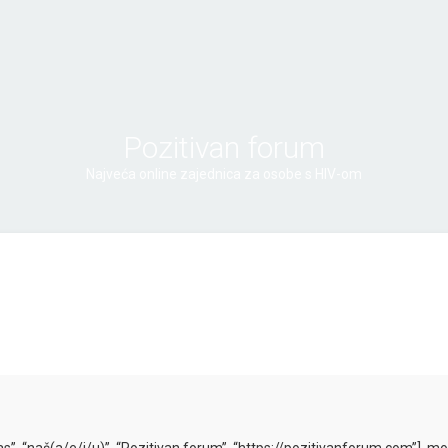
Pozitivan forum
Najveća online zajednica za osobe s HIV-om