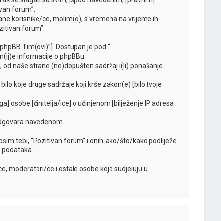
oraš se slagati sa svim, ispod navedenim, [pravnim]
ivan forum”.
ne korisnike/ce, molim(o), s vremena na vrijeme ih
zitivan forum”.
“phpBB Tim(ovi)”]. Dostupan je pod “
jn(ij)e informacije o phpBBu.
 od naše strane (ne)dopušten sadržaj i(li) ponašanje.
bilo koje druge sadržaje koji krše zakon(e) [bilo tvoje
ga] osobe [činitelja/ice] o učinjenom [bilježenje IP adresa
i odgovara navedenom.
 [osim tebi, “Pozitivan forum” i onih-ako/što/kako podliježe
a podataka.
, moderatori/ce i ostale osobe koje sudjeluju u