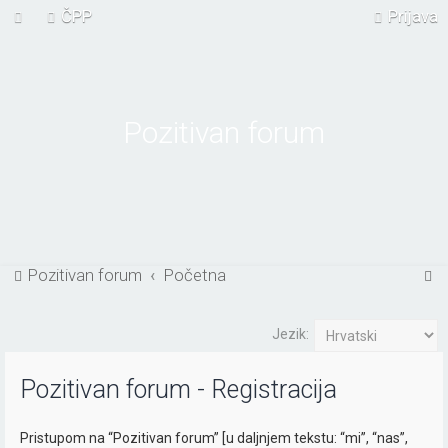
ČPP
Prijava
Pozitivan forum
P
Pozitivan forum
Početna
r
e
Jezik:
t
Pozitivan forum - Registracija
r
a
Pristupom na “Pozitivan forum” [u daljnjem tekstu: “mi”, “nas”,
ž