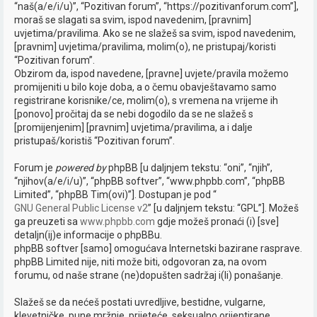
“naš(a/e/i/u)”, “Pozitivan forum”, “https://pozitivanforum.com”],
n
moraš se slagati sa svim, ispod navedenim, [pravnim]
uvjetima/pravilima. Ako se ne slažeš sa svim, ispod navedenim,
i
[pravnim] uvjetima/pravilima, molim(o), ne pristupaj/koristi
k
“Pozitivan forum”.
Obzirom da, ispod navedene, [pravne] uvjete/pravila možemo
promijeniti u bilo koje doba, a o čemu obavještavamo samo
registrirane korisnike/ce, molim(o), s vremena na vrijeme ih
[ponovo] pročitaj da se nebi dogodilo da se ne slažeš s
[promijenjenim] [pravnim] uvjetima/pravilima, a i dalje
pristupaš/koristiš “Pozitivan forum”.
Forum je
powered by
phpBB [u daljnjem tekstu: “oni”, “njih”,
“njihov(a/e/i/u)”, “phpBB softver”, “www.phpbb.com”, “phpBB
Limited”, “phpBB Tim(ovi)”]. Dostupan je pod “
GNU General Public License v2
” [u daljnjem tekstu: “GPL”]. Možeš
ga preuzeti sa
www.phpbb.com
gdje možeš pronaći (i) [sve]
detaljn(ij)e informacije o phpBBu.
phpBB softver [samo] omogućava Internetski bazirane rasprave.
phpBB Limited nije, niti može biti, odgovoran za, na ovom
forumu, od naše strane (ne)dopušten sadržaj i(li) ponašanje.
Slažeš se da nećeš postati uvredljive, bestidne, vulgarne,
klevetničke, pune mržnje, prijeteće, seksualno orijentirane