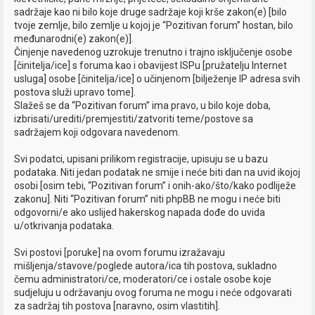
sadržaje kao ni bilo koje druge sadržaje koji krše zakon(e) [bilo
tvoje zemlje, bilo zemlje u kojoj je “Pozitivan forum” hostan, bilo
međunarodni(e) zakon(e)].
Činjenje navedenog uzrokuje trenutno i trajno isključenje osobe
[činitelja/ice] s foruma kao i obavijest ISPu [pružatelju Internet
usluga] osobe [činitelja/ice] o učinjenom [bilježenje IP adresa svih
postova služi upravo tome].
Slažeš se da “Pozitivan forum” ima pravo, u bilo koje doba,
izbrisati/urediti/premjestiti/zatvoriti teme/postove sa
sadržajem koji odgovara navedenom.
Svi podatci, upisani prilikom registracije, upisuju se u bazu
podataka. Niti jedan podatak ne smije i neće biti dan na uvid ikojoj
osobi [osim tebi, “Pozitivan forum” i onih-ako/što/kako podliježe
zakonu]. Niti “Pozitivan forum” niti phpBB ne mogu i neće biti
odgovorni/e ako uslijed hakerskog napada dođe do uvida
u/otkrivanja podataka.
Svi postovi [poruke] na ovom forumu izražavaju
mišljenja/stavove/poglede autora/ica tih postova, sukladno
čemu administratori/ce, moderatori/ce i ostale osobe koje
sudjeluju u održavanju ovog foruma ne mogu i neće odgovarati
za sadržaj tih postova [naravno, osim vlastitih].