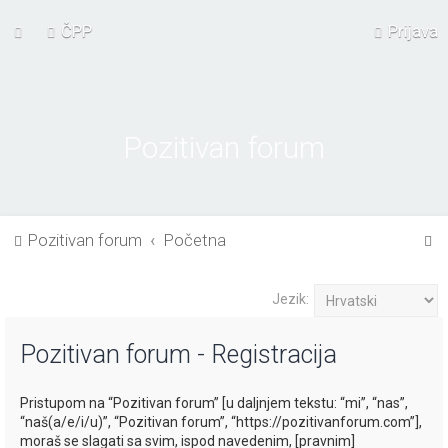
ČPP
Prijava
Pozitivan forum
P
Pozitivan forum
Početna
r
e
Jezik:
t
Pozitivan forum - Registracija
r
a
Pristupom na “Pozitivan forum” [u daljnjem tekstu: “mi”, “nas”,
ž
“naš(a/e/i/u)”, “Pozitivan forum”, “https://pozitivanforum.com”],
n
moraš se slagati sa svim, ispod navedenim, [pravnim]