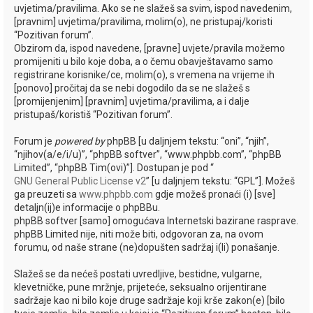
uvjetima/pravilima. Ako se ne slažeš sa svim, ispod navedenim,
i
[pravnim] uvjetima/pravilima, molim(o), ne pristupaj/koristi
k
“Pozitivan forum”.
Obzirom da, ispod navedene, [pravne] uvjete/pravila možemo
promijeniti u bilo koje doba, a o čemu obavještavamo samo
registrirane korisnike/ce, molim(o), s vremena na vrijeme ih
[ponovo] pročitaj da se nebi dogodilo da se ne slažeš s
[promijenjenim] [pravnim] uvjetima/pravilima, a i dalje
pristupaš/koristiš “Pozitivan forum”.
Forum je
powered by
phpBB [u daljnjem tekstu: “oni”, “njih”,
“njihov(a/e/i/u)”, “phpBB softver”, “www.phpbb.com”, “phpBB
Limited”, “phpBB Tim(ovi)”]. Dostupan je pod “
GNU General Public License v2
” [u daljnjem tekstu: “GPL”]. Možeš
ga preuzeti sa
www.phpbb.com
gdje možeš pronaći (i) [sve]
detaljn(ij)e informacije o phpBBu.
phpBB softver [samo] omogućava Internetski bazirane rasprave.
phpBB Limited nije, niti može biti, odgovoran za, na ovom
forumu, od naše strane (ne)dopušten sadržaj i(li) ponašanje.
Slažeš se da nećeš postati uvredljive, bestidne, vulgarne,
klevetničke, pune mržnje, prijeteće, seksualno orijentirane
sadržaje kao ni bilo koje druge sadržaje koji krše zakon(e) [bilo