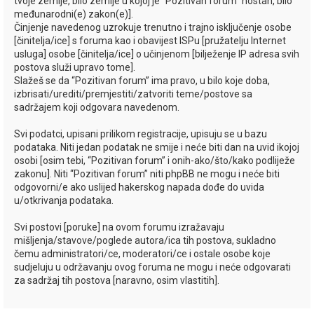
tvoje zemlje, bilo zemlje u kojoj je “Pozitivan forum” hostan, bilo
međunarodni(e) zakon(e)].
Činjenje navedenog uzrokuje trenutno i trajno isključenje osobe
[činitelja/ice] s foruma kao i obavijest ISPu [pružatelju Internet
usluga] osobe [činitelja/ice] o učinjenom [bilježenje IP adresa svih
postova služi upravo tome].
Slažeš se da “Pozitivan forum” ima pravo, u bilo koje doba,
izbrisati/urediti/premjestiti/zatvoriti teme/postove sa
sadržajem koji odgovara navedenom.
Svi podatci, upisani prilikom registracije, upisuju se u bazu
podataka. Niti jedan podatak ne smije i neće biti dan na uvid ikojoj
osobi [osim tebi, “Pozitivan forum” i onih-ako/što/kako podliježe
zakonu]. Niti “Pozitivan forum” niti phpBB ne mogu i neće biti
odgovorni/e ako uslijed hakerskog napada dođe do uvida
u/otkrivanja podataka.
Svi postovi [poruke] na ovom forumu izražavaju
mišljenja/stavove/poglede autora/ica tih postova, sukladno
čemu administratori/ce, moderatori/ce i ostale osobe koje
sudjeluju u održavanju ovog foruma ne mogu i neće odgovarati
za sadržaj tih postova [naravno, osim vlastitih].