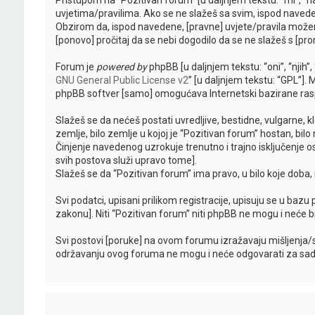
Pristupom na “Pozitivan forum” [u daljnjem tekstu: “mi”, “n
uvjetima/pravilima. Ako se ne slažeš sa svim, ispod naveden
Obzirom da, ispod navedene, [pravne] uvjete/pravila možem
[ponovo] pročitaj da se nebi dogodilo da se ne slažeš s [pro
Forum je
powered by
phpBB [u daljnjem tekstu: “oni”, “njih
GNU General Public License v2
” [u daljnjem tekstu: “GPL”].
phpBB softver [samo] omogućava Internetski bazirane raspr
Slažeš se da nećeš postati uvredljive, bestidne, vulgarne, kl
zemlje, bilo zemlje u kojoj je “Pozitivan forum” hostan, bi
Činjenje navedenog uzrokuje trenutno i trajno isključenje oso
svih postova služi upravo tome].
Slažeš se da “Pozitivan forum” ima pravo, u bilo koje doba
Svi podatci, upisani prilikom registracije, upisuju se u bazu
zakonu]. Niti “Pozitivan forum” niti phpBB ne mogu i neće 
Svi postovi [poruke] na ovom forumu izražavaju mišljenja/
održavanju ovog foruma ne mogu i neće odgovarati za sadrža