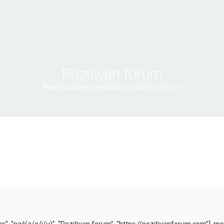
Pozitivan forum
Najveća online zajednica za osobe s HIV-om