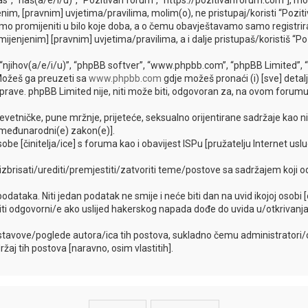
as”, “naš(a/e/i/u)”, “Pozitivan forum”, “https://pozitivanforum.com”], m
im, [pravnim] uvjetima/pravilima, molim(o), ne pristupaj/koristi “Pozit
o promijeniti u bilo koje doba, a o čemu obavještavamo samo registrira
mijenjenim] [pravnim] uvjetima/pravilima, a i dalje pristupaš/koristiš “Po
”, “njihov(a/e/i/u)”, “phpBB softver”, “www.phpbb.com”, “phpBB Limited”, 
 Možeš ga preuzeti sa
www.phpbb.com
gdje možeš pronaći (i) [sve] detal
ave. phpBB Limited nije, niti može biti, odgovoran za, na ovom forumu,
evetničke, pune mržnje, prijeteće, seksualno orijentirane sadržaje kao ni 
lo međunarodni(e) zakon(e)].
be [činitelja/ice] s foruma kao i obavijest ISPu [pružatelju Internet uslu
, izbrisati/urediti/premjestiti/zatvoriti teme/postove sa sadržajem koj
 podataka. Niti jedan podatak ne smije i neće biti dan na uvid ikojoj osobi
biti odgovorni/e ako uslijed hakerskog napada dođe do uvida u/otkrivanj
stavove/poglede autora/ica tih postova, sukladno čemu administratori/ce
j tih postova [naravno, osim vlastitih].