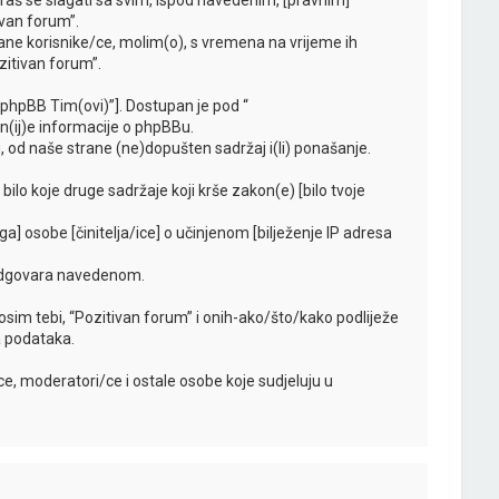
oraš se slagati sa svim, ispod navedenim, [pravnim]
ivan forum”.
ne korisnike/ce, molim(o), s vremena na vrijeme ih
zitivan forum”.
“phpBB Tim(ovi)”]. Dostupan je pod “
jn(ij)e informacije o phpBBu.
 od naše strane (ne)dopušten sadržaj i(li) ponašanje.
bilo koje druge sadržaje koji krše zakon(e) [bilo tvoje
ga] osobe [činitelja/ice] o učinjenom [bilježenje IP adresa
i odgovara navedenom.
 [osim tebi, “Pozitivan forum” i onih-ako/što/kako podliježe
a podataka.
, moderatori/ce i ostale osobe koje sudjeluju u