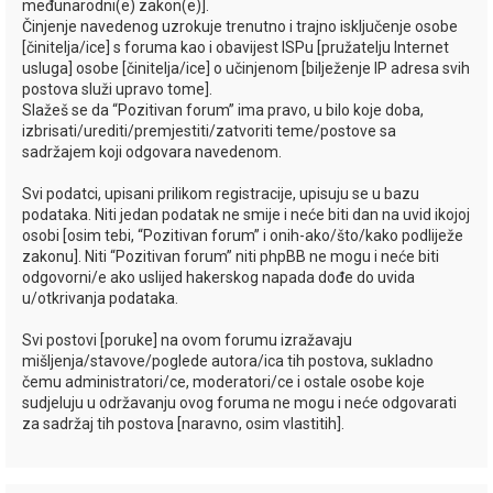
međunarodni(e) zakon(e)].
Činjenje navedenog uzrokuje trenutno i trajno isključenje osobe
[činitelja/ice] s foruma kao i obavijest ISPu [pružatelju Internet
usluga] osobe [činitelja/ice] o učinjenom [bilježenje IP adresa svih
postova služi upravo tome].
Slažeš se da “Pozitivan forum” ima pravo, u bilo koje doba,
izbrisati/urediti/premjestiti/zatvoriti teme/postove sa
sadržajem koji odgovara navedenom.
Svi podatci, upisani prilikom registracije, upisuju se u bazu
podataka. Niti jedan podatak ne smije i neće biti dan na uvid ikojoj
osobi [osim tebi, “Pozitivan forum” i onih-ako/što/kako podliježe
zakonu]. Niti “Pozitivan forum” niti phpBB ne mogu i neće biti
odgovorni/e ako uslijed hakerskog napada dođe do uvida
u/otkrivanja podataka.
Svi postovi [poruke] na ovom forumu izražavaju
mišljenja/stavove/poglede autora/ica tih postova, sukladno
čemu administratori/ce, moderatori/ce i ostale osobe koje
sudjeluju u održavanju ovog foruma ne mogu i neće odgovarati
za sadržaj tih postova [naravno, osim vlastitih].