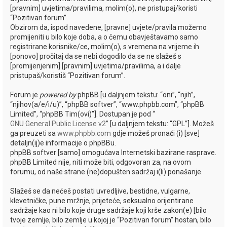
i
[pravnim] uvjetima/pravilima, molim(o), ne pristupaj/koristi
k
“Pozitivan forum”.
Obzirom da, ispod navedene, [pravne] uvjete/pravila možemo
promijeniti u bilo koje doba, a o čemu obavještavamo samo
registrirane korisnike/ce, molim(o), s vremena na vrijeme ih
[ponovo] pročitaj da se nebi dogodilo da se ne slažeš s
[promijenjenim] [pravnim] uvjetima/pravilima, a i dalje
pristupaš/koristiš “Pozitivan forum”.
Forum je
powered by
phpBB [u daljnjem tekstu: “oni”, “njih”,
“njihov(a/e/i/u)”, “phpBB softver”, “www.phpbb.com”, “phpBB
Limited”, “phpBB Tim(ovi)”]. Dostupan je pod “
GNU General Public License v2
” [u daljnjem tekstu: “GPL”]. Možeš
ga preuzeti sa
www.phpbb.com
gdje možeš pronaći (i) [sve]
detaljn(ij)e informacije o phpBBu.
phpBB softver [samo] omogućava Internetski bazirane rasprave.
phpBB Limited nije, niti može biti, odgovoran za, na ovom
forumu, od naše strane (ne)dopušten sadržaj i(li) ponašanje.
Slažeš se da nećeš postati uvredljive, bestidne, vulgarne,
klevetničke, pune mržnje, prijeteće, seksualno orijentirane
sadržaje kao ni bilo koje druge sadržaje koji krše zakon(e) [bilo
tvoje zemlje, bilo zemlje u kojoj je “Pozitivan forum” hostan, bilo