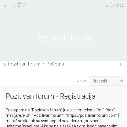
ČPP
Prijava
Pozitivan forum
P
Pozitivan forum
Početna
r
e
Jezik:
t
Pozitivan forum - Registracija
r
a
Pristupom na “Pozitivan forum” [u daljnjem tekstu: “mi”, “nas”,
ž
“naš(a/e/i/u)”, “Pozitivan forum”, “https://pozitivanforum.com”],
n
moraš se slagati sa svim, ispod navedenim, [pravnim]
uvjetima/pravilima. Ako se ne slažeš sa svim, ispod navedenim,