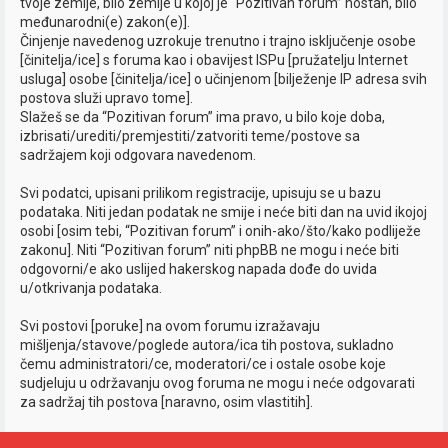
tvoje zemlje, bilo zemlje u kojoj je “Pozitivan forum” hostan, bilo
međunarodni(e) zakon(e)].
Činjenje navedenog uzrokuje trenutno i trajno isključenje osobe
[činitelja/ice] s foruma kao i obavijest ISPu [pružatelju Internet
usluga] osobe [činitelja/ice] o učinjenom [bilježenje IP adresa svih
postova služi upravo tome].
Slažeš se da “Pozitivan forum” ima pravo, u bilo koje doba,
izbrisati/urediti/premjestiti/zatvoriti teme/postove sa
sadržajem koji odgovara navedenom.
Svi podatci, upisani prilikom registracije, upisuju se u bazu
podataka. Niti jedan podatak ne smije i neće biti dan na uvid ikojoj
osobi [osim tebi, “Pozitivan forum” i onih-ako/što/kako podliježe
zakonu]. Niti “Pozitivan forum” niti phpBB ne mogu i neće biti
odgovorni/e ako uslijed hakerskog napada dođe do uvida
u/otkrivanja podataka.
Svi postovi [poruke] na ovom forumu izražavaju
mišljenja/stavove/poglede autora/ica tih postova, sukladno
čemu administratori/ce, moderatori/ce i ostale osobe koje
sudjeluju u održavanju ovog foruma ne mogu i neće odgovarati
za sadržaj tih postova [naravno, osim vlastitih].