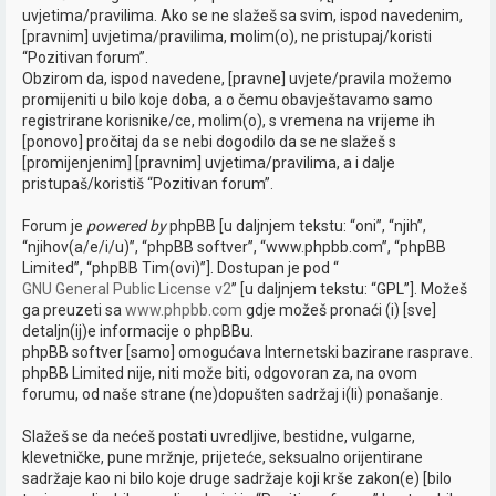
uvjetima/pravilima. Ako se ne slažeš sa svim, ispod navedenim,
n
[pravnim] uvjetima/pravilima, molim(o), ne pristupaj/koristi
i
“Pozitivan forum”.
Obzirom da, ispod navedene, [pravne] uvjete/pravila možemo
k
promijeniti u bilo koje doba, a o čemu obavještavamo samo
registrirane korisnike/ce, molim(o), s vremena na vrijeme ih
[ponovo] pročitaj da se nebi dogodilo da se ne slažeš s
[promijenjenim] [pravnim] uvjetima/pravilima, a i dalje
pristupaš/koristiš “Pozitivan forum”.
Forum je
powered by
phpBB [u daljnjem tekstu: “oni”, “njih”,
“njihov(a/e/i/u)”, “phpBB softver”, “www.phpbb.com”, “phpBB
Limited”, “phpBB Tim(ovi)”]. Dostupan je pod “
GNU General Public License v2
” [u daljnjem tekstu: “GPL”]. Možeš
ga preuzeti sa
www.phpbb.com
gdje možeš pronaći (i) [sve]
detaljn(ij)e informacije o phpBBu.
phpBB softver [samo] omogućava Internetski bazirane rasprave.
phpBB Limited nije, niti može biti, odgovoran za, na ovom
forumu, od naše strane (ne)dopušten sadržaj i(li) ponašanje.
Slažeš se da nećeš postati uvredljive, bestidne, vulgarne,
klevetničke, pune mržnje, prijeteće, seksualno orijentirane
sadržaje kao ni bilo koje druge sadržaje koji krše zakon(e) [bilo