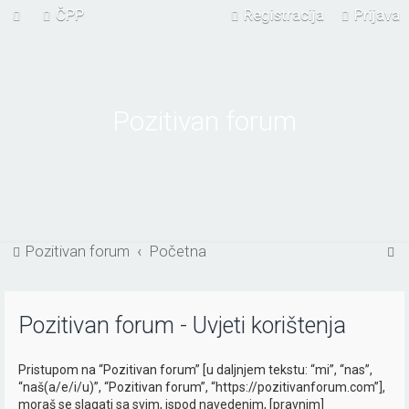
ČPP
Registracija
Prijava
Pozitivan forum
P
Pozitivan forum
Početna
r
e
Pozitivan forum - Uvjeti korištenja
t
r
Pristupom na “Pozitivan forum” [u daljnjem tekstu: “mi”, “nas”,
a
“naš(a/e/i/u)”, “Pozitivan forum”, “https://pozitivanforum.com”],
ž
moraš se slagati sa svim, ispod navedenim, [pravnim]